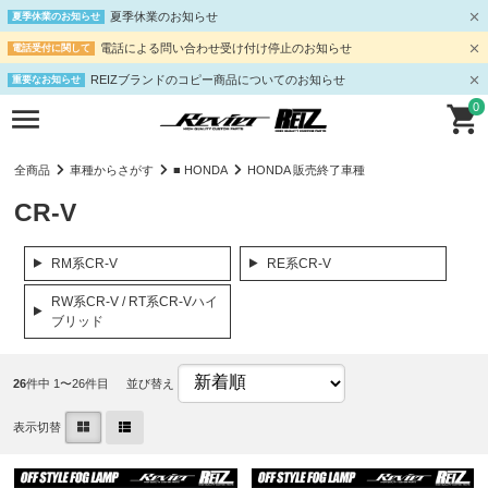
夏季休業のお知らせ
夏季休業のお知らせ
電話による問い合わせ受け付け停止のお知らせ
電話受付に関して
REIZブランドのコピー商品についてのお知らせ
重要なお知らせ
0
全商品
車種からさがす
■ HONDA
HONDA 販売終了車種
CR-V
RM系CR-V
RE系CR-V
RW系CR-V / RT系CR-Vハイ
ブリッド
26
件中 1〜26件目
並び替え
表示切替