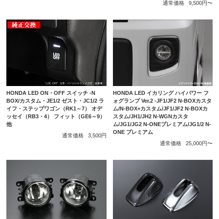
通常価格
9,500円〜
HONDA LED ON・OFF スイッチ -N
HONDA LED イカリング ハイパワー フ
BOX/カスタム・JE1/2 ゼスト・JC1/2 ラ
ォグランプ Ver.2 -JF1/JF2 N-BOXカスタ
イフ・ステップワゴン（RK1～7） オデ
ム/N-BOX+カスタム/JF1/JF2 N-BOXカ
ッセイ（RB3・4） フィット（GE6～9）
スタム/JH1/JH2 N-WGNカスタ
他
ム/JG1/JG2 N-ONEプレミアム/JG1/2 N-
ONE プレミアム
通常価格
3,500円
通常価格
25,000円〜