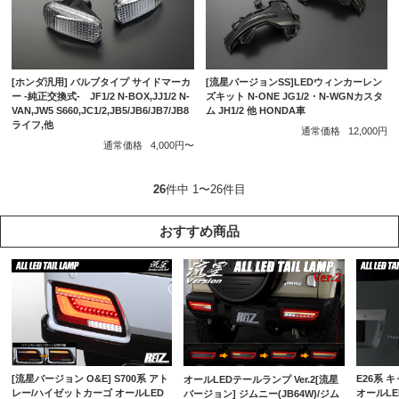
[ホンダ汎用] バルブタイプ サイドマーカ
[流星バージョンSS]LEDウィンカーレン
ー -純正交換式- JF1/2 N-BOX,JJ1/2 N-
ズキット N-ONE JG1/2・N-WGNカスタ
VAN,JW5 S660,JC1/2,JB5/JB6/JB7/JB8
ム JH1/2 他 HONDA車
ライフ,他
通常価格
12,000円
通常価格
4,000円〜
26
件中 1〜26件目
おすすめ商品
[流星バージョン O&E] S700系 アト
E26系 
オールLEDテールランプ Ver.2[流星
レー/ハイゼットカーゴ オールLED
オールLE
バージョン] ジムニー(JB64W)/ジム