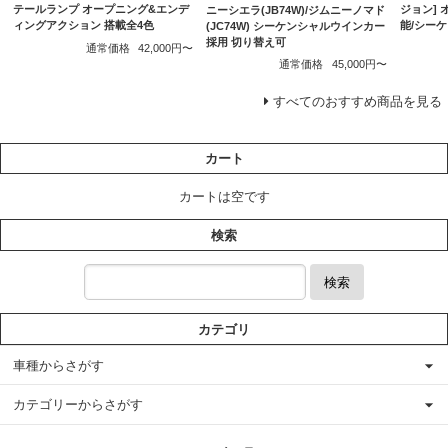
テールランプ オープニング&エンデ
ジョン]
ニーシエラ(JB74W)/ジムニーノマド
ィングアクション 搭載全4色
能/シー
(JC74W) シーケンシャルウインカー
採用 切り替え可
通常価格
42,000円〜
通常価格
45,000円〜
すべてのおすすめ商品を見る
カート
カートは空です
検索
検索
カテゴリ
車種からさがす
カテゴリーからさがす