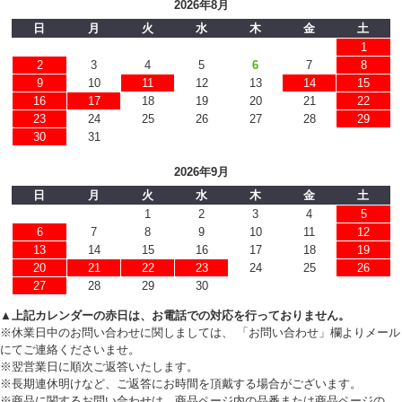
2026年8月
日
月
火
水
木
金
土
1
2
3
4
5
6
7
8
9
10
11
12
13
14
15
16
17
18
19
20
21
22
23
24
25
26
27
28
29
30
31
2026年9月
日
月
火
水
木
金
土
1
2
3
4
5
6
7
8
9
10
11
12
13
14
15
16
17
18
19
20
21
22
23
24
25
26
27
28
29
30
▲上記カレンダーの赤日は、お電話での対応を行っておりません。
※休業日中のお問い合わせに関しましては、 「お問い合わせ」欄よりメール
にてご連絡くださいませ。
※翌営業日に順次ご返答いたします。
※長期連休明けなど、ご返答にお時間を頂戴する場合がございます。
※商品に関するお問い合わせは、商品ページ内の品番または商品ページの