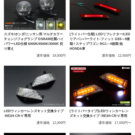
スズキ/ホンダ/ニッサン用 マルチカラー
[ライトバー仕様] LEDリフレクター/LED
チェンジフォグランプ OSRAM社製ハイ
リアバンパーライト-フィット GE6～9後
パワーLED仕様 6000K/4500K/3000K 切
期 / ステップワゴン RG1～4後期 他
り替え
HONDA車
通常価格
18,000円
通常価格
12,000円
LEDウィンカーレンズキット交換タイプ
[ライトバータイプ]LEDウィンカーレン
-RE3/4 CR-V 専用
ズキット交換タイプ -RE3/4 CR-V 専用
通常価格
12,000円
通常価格
17,000円〜