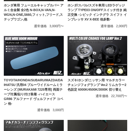
ホンダ車用 フューエルキャップカバー ア
ホンダ/スバル/スズキ車用 LEDラゲッジ
ルミ合金製 全2色 N-BOX,N-VAN,N-
ランプ TYPE03 ON/OFFスイッチ付き 純
WGN,N-ONE,S660,フィット,フリード,ス
正交換 -シビック インテグラ スイフト イ
テップワゴン,他
ンプレッサ XV X-BEE 他多数-
通常価格
3,000円〜
通常価格
2,000円
スズキ/ホンダ/ニッサン用 マルチカラー
TOYOTA/HONDA/SUBARU/MAZDA/DA
チェンジフォグランプ Ver.2 リムカラー2
IHATSU 汎用04 ブルーワイドルームミラ
色設定 6000K/4500K/3000K 切り替え
ーレンズ [MURAKAMI 7225専用] 両面テ
ープ付属/貼り付け装着 -ハイエース
通常価格
22,700円〜
GR86 アルファード ヴェルファイア コペ
ン 他-
通常価格
3,000円