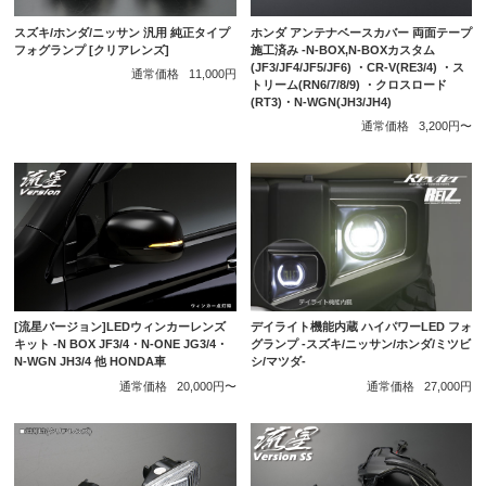
スズキ/ホンダ/ニッサン 汎用 純正タイプ
ホンダ アンテナベースカバー 両面テープ
フォグランプ [クリアレンズ]
施工済み -N-BOX,N-BOXカスタム
(JF3/JF4/JF5/JF6) ・CR-V(RE3/4) ・ス
通常価格
11,000円
トリーム(RN6/7/8/9) ・クロスロード
(RT3)・N-WGN(JH3/JH4)
通常価格
3,200円〜
[流星バージョン]LEDウィンカーレンズ
デイライト機能内蔵 ハイパワーLED フォ
キット -N BOX JF3/4・N-ONE JG3/4・
グランプ -スズキ/ニッサン/ホンダ/ミツビ
N-WGN JH3/4 他 HONDA車
シ/マツダ-
通常価格
20,000円〜
通常価格
27,000円