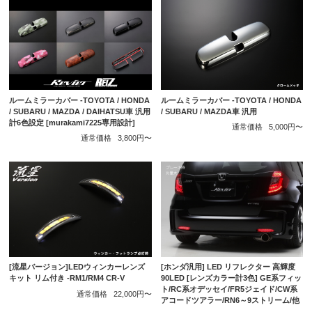
ルームミラーカバー -TOYOTA / HONDA
ルームミラーカバー -TOYOTA / HONDA
/ SUBARU / MAZDA車 汎用
/ SUBARU / MAZDA / DAIHATSU車 汎用
計6色設定 [murakami7225専用設計]
通常価格
5,000円〜
通常価格
3,800円〜
[流星バージョン]LEDウィンカーレンズ
[ホンダ汎用] LED リフレクター 高輝度
キット リム付き -RM1/RM4 CR-V
90LED [レンズカラー計3色] GE系フィッ
ト/RC系オデッセイ/FR5ジェイド/CW系
通常価格
22,000円〜
アコードツアラー/RN6～9ストリーム/他