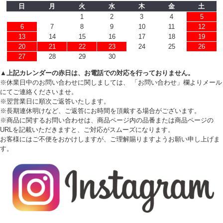
日
月
火
水
木
金
土
1
2
3
4
5
6
7
8
9
10
11
12
13
14
15
16
17
18
19
20
21
22
23
24
25
26
27
28
29
30
▲上記カレンダーの赤日は、お電話での対応を行っておりません。
※休業日中のお問い合わせに関しましては、 「お問い合わせ」欄よりメール
にてご連絡くださいませ。
※翌営業日に順次ご返答いたします。
※長期連休明けなど、ご返答にお時間を頂戴する場合がございます。
※商品に関するお問い合わせは、商品ページ内の品番または商品ページの
URLを記載いただきますと、ご対応がスムーズになります。
お客様にはご不便をおかけしますが、ご理解賜りますようお願い申し上げま
す。