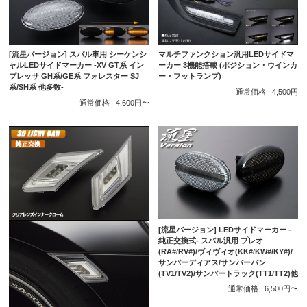
[流星バージョン] スバル車用 シーケンシ
マルチファンクション汎用LEDサイドマ
ャルLEDサイドマーカー -XV GT系 イン
ーカー 3機能搭載 (ポジション・ウインカ
プレッサ GH系/GE系 フォレスター SJ
ー・フットランプ)
系/SH系 他多数-
通常価格
4,500円
通常価格
4,600円〜
[流星バージョン] LEDサイドマーカー -
純正交換式- スバル汎用 プレオ
(RA#/RV#)/ヴィヴィオ(KK#/KW#/KY#)/
サンバーディアス/サンバーバン
(TV1/TV2)/サンバートラック(TT1/TT2)他
通常価格
6,500円〜