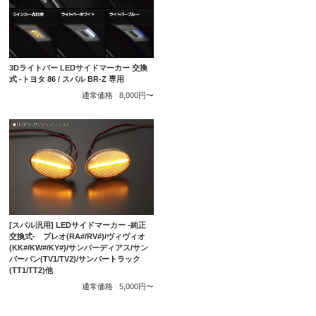
3Dライトバー LEDサイドマーカー 交換
式 -トヨタ 86 / スバル BR-Z 専用
通常価格
8,000円〜
[スバル汎用] LEDサイドマーカー -純正
交換式- プレオ(RA#/RV#)/ヴィヴィオ
(KK#/KW#/KY#)/サンバーディアス/サン
バーバン(TV1/TV2)/サンバートラック
(TT1/TT2)他
通常価格
5,000円〜