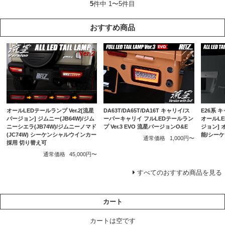
5
件中 1〜5件目
おすすめ商品
DA63T/DA65T/DA16T キャリイ/ス
E26系 
オールLEDテールランプ Ver.2[流星
ーパーキャリイ フルLEDテールラン
オールLE
バージョン] ジムニー(JB64W)/ジム
プ Ver.3 EVO 流星バージョンO&E
ジョン]
ニーシエラ(JB74W)/ジムニーノマド
能/シー
(JC74W) シーケンシャルウインカー
通常価格
1,000円〜
採用 切り替え可
通常価格
45,000円〜
すべてのおすすめ商品を見る
カート
カートは空です