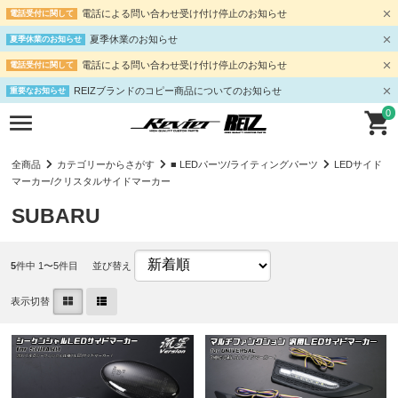
電話による問い合わせ受け付け停止のお知らせ
電話受付に関して
夏季休業のお知らせ
夏季休業のお知らせ
電話による問い合わせ受け付け停止のお知らせ
電話受付に関して
REIZブランドのコピー商品についてのお知らせ
重要なお知らせ
0
全商品
カテゴリーからさがす
■ LEDパーツ/ライティングパーツ
LEDサイド
マーカー/クリスタルサイドマーカー
SUBARU
5
件中 1〜5件目
並び替え
表示切替