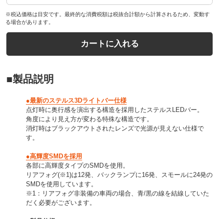
※税込価格は目安です。最終的な消費税額は税抜合計額から計算されるため、変動す
る場合があります。
カートに入れる
■製品説明
●最新のステルス3Dライトバー仕様
点灯時に奥行感を演出する構造を採用したステルスLEDバー。
角度により見え方が変わる特殊な構造です。
消灯時はブラックアウトされたレンズで光源が見えない仕様で
す。
●高輝度SMDを採用
各部に高輝度タイプのSMDを使用。
リアフォグ(※1)は12発、バックランプに16発、スモールに24発の
SMDを使用しています。
※1：リアフォグ非装備の車両の場合、青/黒の線を結線していた
だく必要がございます。