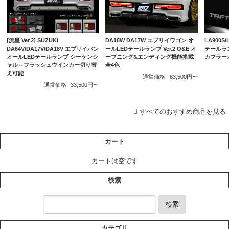
DA18W DA17W エブリイワゴン オ
LA900S
[流星 Ver.2] SUZUKI
ールLEDテールランプ Ver.2 O&E オ
テールラ
DA64V/DA17V/DA18V エブリイバン
ープニング&エンディング機能搭載
カプラー
オールLEDテールランプ シーケンシ
全4色
ャル⇔フラッシュウインカー切り替
え可能
通常価格
63,500円〜
通常価格
33,500円〜
すべてのおすすめ商品を見る
カート
カートは空です
検索
検索
カテゴリ