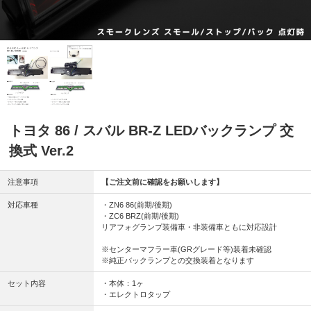
トヨタ 86 / スバル BR-Z LEDバックランプ 交
換式 Ver.2
注意事項
【ご注文前に確認をお願いします】
対応車種
・ZN6 86(前期/後期)
・ZC6 BRZ(前期/後期)
リアフォグランプ装備車・非装備車ともに対応設計
※センターマフラー車(GRグレード等)装着未確認
※純正バックランプとの交換装着となります
セット内容
・本体：1ヶ
・エレクトロタップ