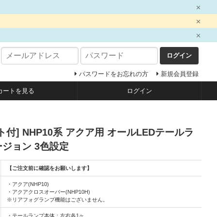
ログイン
パスワードをお忘れの方
新規会員登録
カートを見る
ログイン
付] NHP10系 アクア用 オールLEDテールラ
バージョン 3色設定
【ご注文前に確認をお願いします】
・アクア(NHP10)
・アクアクロスオーバー(NHP10H)
※リアフォグランプ機能はございません。
・テールランプ本体：左右各1ヶ