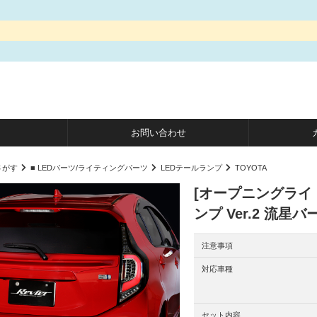
お問い合わせ
さがす
■ LEDパーツ/ライティングパーツ
LEDテールランプ
TOYOTA
[オープニングライト
ンプ Ver.2 流星
注意事項
対応車種
セット内容