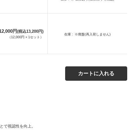
12,000円
(税込13,200円)
在庫
※廃盤(再入荷しません)
（
12,000円
×
1
セット
）
カートに入れる
ことで視認性を向上。