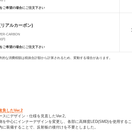
をご希望の場合にご注文下さい
(リアルカーボン)
OVER-CARBON
00円
をご希望の場合にご注文下さい
終的な消費税額は税抜合計額から計算されるため、変動する場合があります。
良したVer.2
スにデザイン・仕様を見直したVer.2。
側を中心にインナーデザインを変更し、各部に高輝度LED(SMD)を使用する
内に装備することで、反射板の後付けを不要としました。