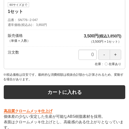
60サイズまで
1セット
品番
SN776--2-047
通常価格(税込み)
3,850円
販売価格
3,500円
(税込3,850円)
（単価 × 入数）
（
3,500円
×
1
セット
）
注文数
在庫
〇 在庫あり
※税込価格は目安です。最終的な消費税額は税抜合計額から計算されるため、変動す
る場合があります。
カートに入れる
高品質クロームメッキ仕上げ
個体差の少ない安定した生産が可能なABS樹脂素材を採用。
表面はクロームメッキ仕上げとし、高級感のある仕上がりとなっていま
す。