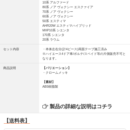
10系 アルファード
80系 ノア ヴォクシー エスクァイア
70系 ノア ヴォクシー
60系 ノア ヴォクシー
50系 エスティマ
AHR20W エスティマハイブリッド
MXP10系 シエンタ
170系 シエンタ
20系 ラウム
セット内容
・本体左右分(計4ピース)両面テープ施工済み
※ハイエース4ドア車/ポルテ/スペイド等の片側販売不可と
なります。
商品説明
【バリエーション】
・クロームメッキ
【素材】
ABS樹脂製
製品の詳細な説明はコチラ
【送料表】