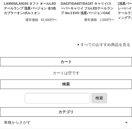
LA900S/LA910S タフト オールLED
DA63T/DA65T/DA16T キャリイ/ス
[流星バージ
テールランプ 流星バージョン 全3色
ーパーキャリイ フルLEDテールラン
レー/ハイ
カプラーオン/ボルトオン
プ Ver.3 EVO 流星バージョンO&E
テールラ
ィングア
通常価格
42,000円〜
通常価格
1,000円〜
すべてのおすすめ商品を見る
カート
カートは空です
検索
検索
カテゴリ
車種からさがす