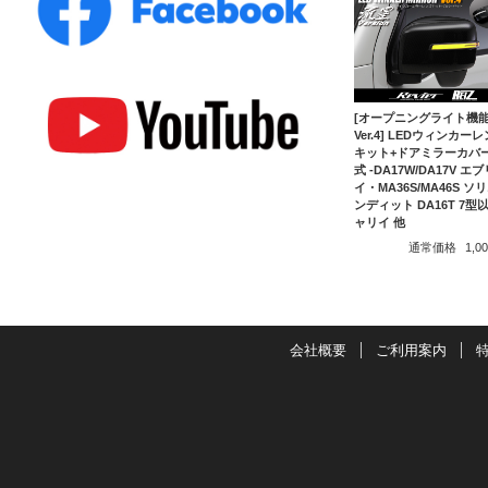
[オープニングライト機
Ver.4] LEDウィンカー
キット+ドアミラーカバ
式 -DA17W/DA17V エブ
イ・MA36S/MA46S ソ
ンディット DA16T 7型
ャリイ 他
通常価格
1,
会社概要
ご利用案内