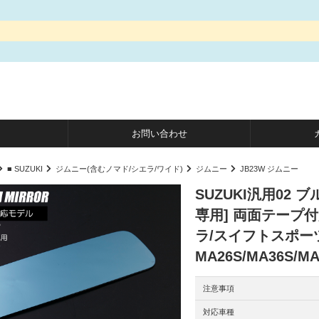
お問い合わせ
■ SUZUKI
ジムニー(含むノマド/シエラ/ワイド)
ジムニー
JB23W ジムニー
SUZUKI汎用02 
専用] 両面テープ付
ラ/スイフトスポーツ 
MA26S/MA36S/M
注意事項
対応車種