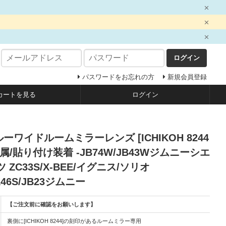
ログイン
パスワードをお忘れの方
新規会員登録
カートを見る
ログイン
ブルーワイドルームミラーレンズ [ICHIKOH 8244
属/貼り付け装着 -JB74W/JB43Wジムニーシエ
ZC33S/X-BEE/イグニス/ソリオ
A46S/JB23ジムニー
【ご注文前に確認をお願いします】
裏側に[ICHIKOH 8244]の刻印があるルームミラー専用