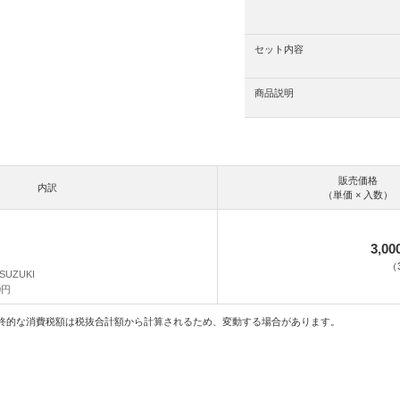
セット内容
商品説明
販売価格
内訳
（単価 × 入数）
3,0
（
SUZUKI
0円
終的な消費税額は税抜合計額から計算されるため、変動する場合があります。