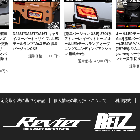
DA63T/DA65T/DA16T キャリ
[流星バージョン O&E] S700系
能搭載
オールLEDテ
イ/スーパーキャリイ フルLED
アトレー/ハイゼットカーゴ オ
レンズ
Ver.2[流星バ
テールランプ Ver.3 EVO 流星
ールLEDテールランプ オープ
ー交換
ー(JB64W)/
バージョンO&E
ニング&エンディングアクショ
リ
(JB74W)/ジ
ン 搭載全4色
リオバ
(JC74W) シ
通常価格
1,000円〜
以降 キ
ンカー採用 切
通常価格
42,000円〜
通常価
000円〜
特定商取引法に基づく表記
個人情報の取り扱いについて
利用規約