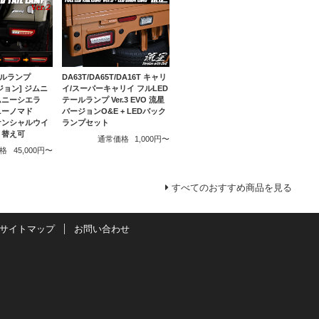
DA63T/DA65T/DA16T キャリ
ールランプ
イ/スーパーキャリイ フルLED
ージョン] ジムニ
テールランプ Ver.3 EVO 流星
ジムニーシエラ
バージョンO&E + LEDバック
ムニーノマド
ランプセット
ーケンシャルウイ
り替え可
通常価格
1,000円〜
格
45,000円〜
すべてのおすすめ商品を見る
サイトマップ
お問い合わせ