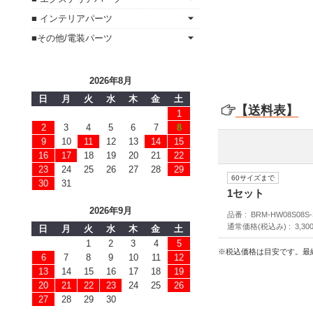
■ インテリアパーツ
■その他/電装パーツ
2026年8月
日
月
火
水
木
金
土
【送料表】
1
2
3
4
5
6
7
8
9
10
11
12
13
14
15
16
17
18
19
20
21
22
23
24
25
26
27
28
29
60サイズまで
30
31
1セット
2026年9月
品番
BRM-HW08S08S-
通常価格(税込み)
3,30
日
月
火
水
木
金
土
1
2
3
4
5
※税込価格は目安です。最
6
7
8
9
10
11
12
13
14
15
16
17
18
19
20
21
22
23
24
25
26
27
28
29
30