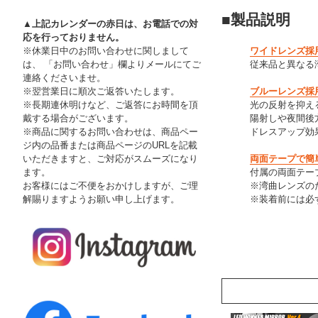
■製品説明
▲上記カレンダーの赤日は、お電話での対
応を行っておりません。
※休業日中のお問い合わせに関しまして
ワイドレンズ採
は、 「お問い合わせ」欄よりメールにてご
従来品と異なる
連絡くださいませ。
※翌営業日に順次ご返答いたします。
ブルーレンズ採
※長期連休明けなど、ご返答にお時間を頂
光の反射を抑え
戴する場合がございます。
陽射しや夜間後
※商品に関するお問い合わせは、商品ペー
ドレスアップ効
ジ内の品番または商品ページのURLを記載
いただきますと、ご対応がスムーズになり
両面テープで簡
ます。
付属の両面テー
お客様にはご不便をおかけしますが、ご理
※湾曲レンズの
解賜りますようお願い申し上げます。
※装着前には必