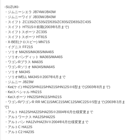
-SUZUKI-
・ジムニーシエラ JB74W/JB43W
・ジムニーワイド JB33W/JB43W
・スイフト ZC13S/ZC53S/ZD53S/ZC83S/ZD83S/ZC43S
・スイフト HT51S※前期(2003年5月まで)
・スイフトスポーツ ZC33S
・スイフトスポーツ HT81S
・X-BEE(クロスビー) MN71S
・イグニス FF21S
・ソリオ MA26S/MA36S/MA46S
・ソリオバンディット MA36S/MA46S
・ワゴンRプラス MA63S
・ワゴンRソリオ MA34S/MA64S
・ソリオ MA34S
・ソリオWELL MA34S※2007年6月まで
・ジムニー JB23W
・Kei(ケイ) HN22S/HN11S/HN21S/HN12S※6型まで(2003年8月まで)
・Keiスペシャル HN21S
・Keiスポーツ HN22S/HN11S/HN21S
・ワゴンR/ワゴンR RR MC11S/MC21S/MC12S/MC22S※5型まで(2003年3月ま
で)
・アルト HA12S/HA22S/HA23S※2004年6月仕様変更まで
・アルトワークス HA12S/HA22S
・アルトバン HA12V/HA23V※2004年6月仕様変更まで
・アルトC HA12S
・アルトC2 HA23S