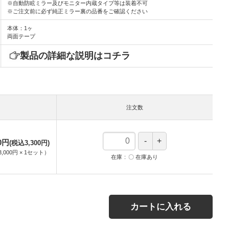
※自動防眩ミラー及びモニター内蔵タイプ等は装着不可
※ご注文前に必ず純正ミラー裏の品番をご確認ください
本体：1ヶ
両面テープ
製品の詳細な説明はコチラ
注文数
00円
(税込3,300円)
3,000円
×
1
セット
）
在庫
〇 在庫あり
カートに入れる