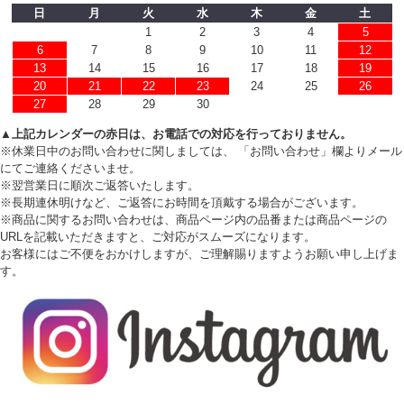
日
月
火
水
木
金
土
1
2
3
4
5
6
7
8
9
10
11
12
13
14
15
16
17
18
19
20
21
22
23
24
25
26
27
28
29
30
▲上記カレンダーの赤日は、お電話での対応を行っておりません。
※休業日中のお問い合わせに関しましては、 「お問い合わせ」欄よりメール
にてご連絡くださいませ。
※翌営業日に順次ご返答いたします。
※長期連休明けなど、ご返答にお時間を頂戴する場合がございます。
※商品に関するお問い合わせは、商品ページ内の品番または商品ページの
URLを記載いただきますと、ご対応がスムーズになります。
お客様にはご不便をおかけしますが、ご理解賜りますようお願い申し上げま
す。