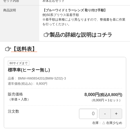
セット内容
本体左右セット
商品説明
【ブルーワイドミラーレンズ 取り付け手順】
例)50系プリウス装着手順
※着手順は車種により異なりますので、整備書を基に作業
を行ってください。
製品の詳細な説明はコチラ
【送料表】
60サイズまで
標準車(ヒーター無し)
品番
BMW-HW08S4201(BMW-SZ02)-3
通常価格(税込み)
8,800円
販売価格
8,000円
(税込8,800円)
（単価 × 入数）
（
8,000円
×
1
セット
）
注文数
在庫
△ 在庫少なめ