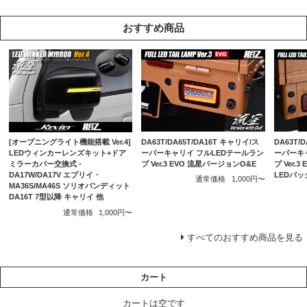
おすすめ商品
DA63T/DA65T/DA16T キャリイ/ス
DA63T/
[オープニングライト機能搭載 Ver.4]
ーパーキャリイ フルLEDテールラン
ーパーキ
LEDウィンカーレンズキット+ドア
プ Ver.3 EVO 流星バージョンO&E
プ Ver.
ミラーカバー交換式 -
LEDバ
DA17W/DA17V エブリイ・
通常価格
1,000円〜
MA36S/MA46S ソリオバンディット
DA16T 7型以降 キャリイ 他
通常価格
1,000円〜
すべてのおすすめ商品を見る
カート
カートは空です