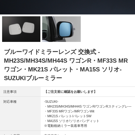
ブルーワイドミラーレンズ 交換式 -
MH23S/MH34S/MH44S ワゴンR・MF33S MR
ワゴン・MK21S パレット・MA15S ソリオ-
SUZUKIブルーミラー
注意事項
【ご注文前に確認をお願いします】
対応車種
-SUZUKI-
・MH23S/MH34S/MH44S ワゴンR/ワゴンRスティングレ―
・MF33S MRワゴン/MRワゴンWit
・MK21S パレット/パレットSW
・MA15S ソリオ/ソリオバンディット
※電動格納ミラー装着車専用