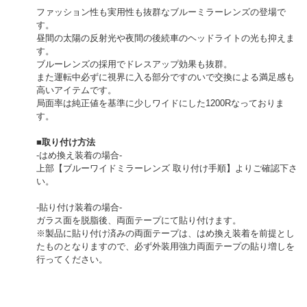
ファッション性も実用性も抜群なブルーミラーレンズの登場で
す。
昼間の太陽の反射光や夜間の後続車のヘッドライトの光も抑えま
す。
ブルーレンズの採用でドレスアップ効果も抜群。
また運転中必ずに視界に入る部分ですのいで交換による満足感も
高いアイテムです。
局面率は純正値を基準に少しワイドにした1200Rなっておりま
す。
■取り付け方法
-はめ換え装着の場合-
上部【ブルーワイドミラーレンズ 取り付け手順】よりご確認下さ
い。
-貼り付け装着の場合-
ガラス面を脱脂後、両面テープにて貼り付けます。
※製品に貼り付け済みの両面テープは、はめ換え装着を前提とし
たものとなりますので、必ず外装用強力両面テープの貼り増しを
行ってください。