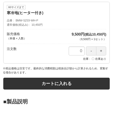
60サイズまで
寒冷地(ヒーター付き)
品番
BMW-SZ03-WH-P
通常価格(税込み)
10,450円
販売価格
9,500円
(税込10,450円)
（単価 × 入数）
（
9,500円
×
1
セット
）
注文数
在庫
〇 在庫あり
※税込価格は目安です。最終的な消費税額は税抜合計額から計算されるため、変動す
る場合があります。
カートに入れる
■製品説明