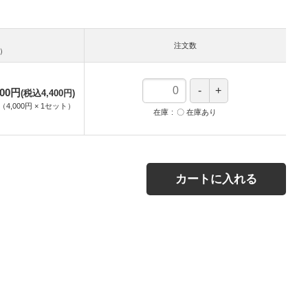
注文数
数）
000円
(税込4,400円)
（
4,000円
×
1
セット
）
在庫
〇 在庫あり
カートに入れる