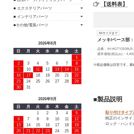
【送料表】
■ エクステリアパーツ
■ インテリアパーツ
■その他/電装パーツ
60サイズまで
メッキ/ベース部
2026年8月
品番
IH-HGTY2039LR
日
月
火
水
木
金
土
通常価格(税込み)
4,40
1
2
3
4
5
6
7
8
※税込価格は目安です。最
9
10
11
12
13
14
15
16
17
18
19
20
21
22
23
24
25
26
27
28
29
30
31
■製品説明
2026年9月
日
月
火
水
木
金
土
貼り付けタイプ
1
2
3
4
5
純正のインサイ
6
7
8
9
10
11
12
ロック・ハンド
13
14
15
16
17
18
19
20
21
22
23
24
25
26