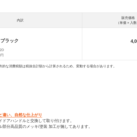
販売価格
内訳
（単価 × 入
：ブラック
4,
-2D
0円
終的な消費税額は税抜合計額から計算されるため、変動する場合があります。
と違い、自然な仕上がり
ドドアハンドルと交換して取り付けます。
ル部分高品質のメッキ/塗装 加工が施してあります。