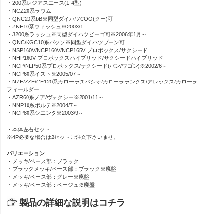
・200系レジアスエース(1-4型)
・NCZ20系ラウム
・QNC20系bB※同型ダイハツCOO(クー)可
・ZNE10系ウィッシュ※2003/1～
・J200系ラッシュ※同型ダイハツビーゴ可※2006年1月～
・QNC/KGC10系パッソ※同型ダイハツブーン可
・NSP160V/NCP160V/NCP165V プロボックス/サクシード
・NHP160V プロボックスハイブリッド/サクシードハイブリッド
・NCP/NLP50系プロボックス/サクシード(バン/ワゴン)※2002/6～
・NCP60系イスト※2005/07～
・NZE/ZZE/CE120系カローラスパシオ/カローラランクス/アレックス/カローラ
フィールダー
・AZR60系ノア/ヴォクシー※2001/11～
・NNP10系ポルテ※2004/7～
・NCP80系シエンタ※2003/9～
・本体左右セット
※4P必要な場合は2セットご注文下さいませ。
バリエーション
・メッキ/ベース部：ブラック
・ブラックメッキ/ベース部：ブラック※廃盤
・メッキ/ベース部：グレー※廃盤
・メッキ/ベース部：ベージュ※廃盤
製品の詳細な説明はコチラ