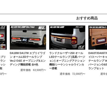
おすすめ商品
DA18W DA17W エブリイワゴ
ランドクルーザー250 オール
DA63T/DA65T
ン オールLEDテールランプ
LEDテールランプ [流星バージ
イ/スーパーキャ
 エブリ
Ver.2 O&E オープニング&エン
ョン] オープニングアクション
テールランプ Ver
ルラン
ディング機能搭載 全4色
機能/シーケンシャルウインカ
バージョンO&E 
ラッシ
ー搭載
ランプセット
能
通常価格
63,500円〜
通常価格
72,000円〜
通常
500円〜