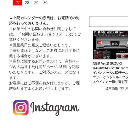
27
28
29
30
▲上記カレンダーの赤日は、お電話での対
応を行っておりません。
※休業日中のお問い合わせに関しまして
は、 「お問い合わせ」欄よりメールにてご
連絡くださいませ。
※翌営業日に順次ご返答いたします。
※長期連休明けなど、ご返答にお時間を頂
戴する場合がございます。
※商品に関するお問い合わせは、商品ペー
[流星 Ver.2] SUZUKI
ジ内の品番または商品ページのURLを記載
DA64V/DA17V/DA18V
いただきますと、ご対応がスムーズになり
イバン オールLEDテー
ます。
プ シーケンシャル⇔フ
ュウインカー切り替え可
お客様にはご不便をおかけしますが、ご理
解賜りますようお願い申し上げます。
通常価格
33,