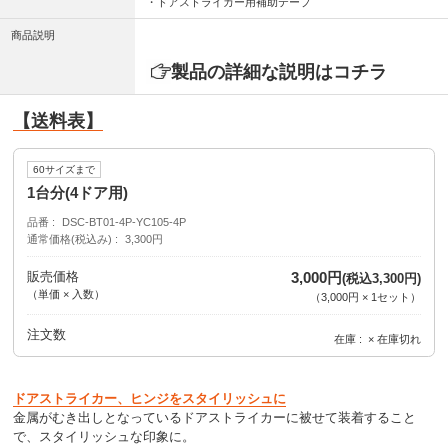
・ドアストライカー用補助テープ
商品説明
製品の詳細な説明はコチラ
【送料表】
60サイズまで
1台分(4ドア用)
品番
DSC-BT01-4P-YC105-4P
通常価格(税込み)
3,300円
販売価格
3,000円
(税込3,300円)
（単価 × 入数）
（
3,000円
×
1
セット
）
注文数
在庫
× 在庫切れ
ドアストライカー、ヒンジをスタイリッシュに
金属がむき出しとなっているドアストライカーに被せて装着すること
で、スタイリッシュな印象に。