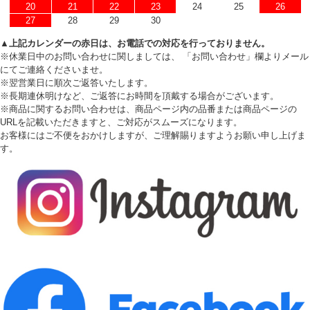
20
21
22
23
24
25
26
27
28
29
30
▲上記カレンダーの赤日は、お電話での対応を行っておりません。
※休業日中のお問い合わせに関しましては、 「お問い合わせ」欄よりメール
にてご連絡くださいませ。
※翌営業日に順次ご返答いたします。
※長期連休明けなど、ご返答にお時間を頂戴する場合がございます。
※商品に関するお問い合わせは、商品ページ内の品番または商品ページの
URLを記載いただきますと、ご対応がスムーズになります。
お客様にはご不便をおかけしますが、ご理解賜りますようお願い申し上げま
す。