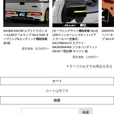
DA18W DA17W エブリイワゴン オ
DA63T/
[オープニングライト機能搭載 Ver.4]
ールLEDテールランプ Ver.2 O&E オ
ーパーキ
LEDウィンカーレンズキット+ドア
ープニング&エンディング機能搭載
プ Ver.
ミラーカバー交換式 -
全4色
DA17W/DA17V エブリイ・
MA36S/MA46S ソリオバンディット
通常価格
63,500円〜
DA16T 7型以降 キャリイ 他
通常価格
1,000円〜
すべてのおすすめ商品を見る
カート
カートは空です
検索
検索