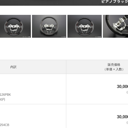
販売価格
内訳
（単価 × 入数）
30,0
（
126PBK
00円
30,0
（
254CB