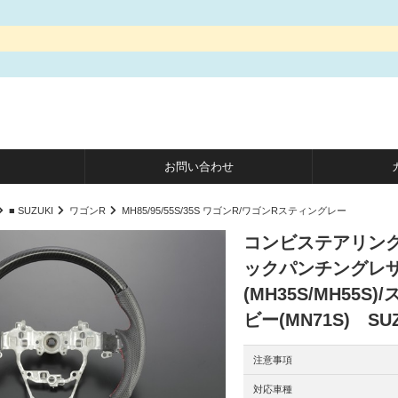
お問い合わせ
■ SUZUKI
ワゴンR
MH85/95/55S/35S ワゴンR/ワゴンRスティングレー
コンビステアリング
ックパンチングレザ
(MH35S/MH55
ビー(MN71S) SUZ
注意事項
対応車種