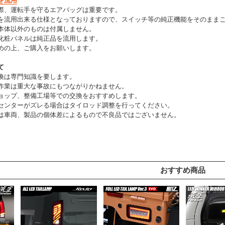
を流用
際、運転手を守るエアバッグは重要です。
を流用出来る仕様となっておりますので、スイッチ等の純正機能をそのまま
本体以外のものは付属しません。
化粧パネルは純正品を流用します。
めの上、ご購入をお願いします。
て
換は専門知識を要します。
作業は重大な事故にもつながりかねません。
ョップ、整備工場等での交換をおすすめします。
センターがズレる場合はタイロッド調整を行ってください。
は車両、製品の個体差によるもので不良品ではございません。
おすすめ商品