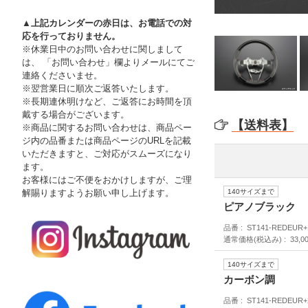
▲上記カレンダーの赤日は、お電話での対
応を行っておりません。
※休業日中のお問い合わせに関しまして
は、 「お問い合わせ」欄よりメールにてご
連絡くださいませ。
※翌営業日に順次ご返答いたします。
※長期連休明けなど、ご返答にお時間を頂
戴する場合がございます。
【送料表】
※商品に関するお問い合わせは、商品ペー
ジ内の品番または商品ページのURLを記載
いただきますと、ご対応がスムーズになり
ます。
お客様にはご不便をおかけしますが、ご理
140サイズまで
解賜りますようお願い申し上げます。
ピアノブラック
品番
ST141-REDEUR+
通常価格(税込み)
33,0
140サイズまで
カーボン調
品番
ST141-REDEUR+