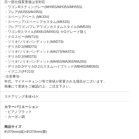
日一部仕様変更後は非対応
・ワゴンRスティングレー(MH95S/MH35S/MH55S)
・フレア(MJ55S/MJ95S)
・スペーシアベース (MK33V)
・スペーシア/スペーシアカスタム(MK53S)
・フレアワゴン/フレアワゴンカスタムスタイル(MM53S)
・ワゴンRスマイル(MX81S/MX91S) ※Gグレード除く
・クロスビー(MN71S)
・ソリオ/ソリオバンディット(MAD7S)
・デリカD:2(MBD7S)
・ソリオ/ソリオバンディット(MA27S/MA37S)
・デリカD:2(MB37S)
・ソリオ/ソリオバンディット(MA46S/MA36S/MA26S)
・デリカD:2/デリカD:2カスタムハイブリッド(MB46S/MB36S)
・イグニス(FF21S)
-注意事項-
年式。マイナーチェンジ等で形状が変更される場合がございます。
画像にて形状をご確認の上、ご注文下さい。
ステアリング本体×1ケ
カラーバリエーション
・ピアノブラック
・カーボン調
商品サイズ
約370mm(縦)×約370mm(横)