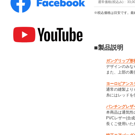
通常価格(税込み)
33,0
※税込価格は目安です。最
■製品説明
ガングリップ形
デザインのみな
また、上部の裏
ヨーロピアンス
通常の縫製より
糸にはレッドを
パンチングレザ
本商品は通気性
PVCレザー(合
長くご使用いた