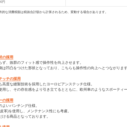
00円
終的な消費税額は税抜合計額から計算されるため、変動する場合があります。
状の採用
らず、抜群のフィット感で操作性を向上させます。
側は凹凸をつけた形状となっており、こちらも操作性の向上へとつながりま
テッチの採用
も高度な縫製技術を採用したヨーロピアンステッチ仕様。
使用し、その存在感をより引き立てるとともに、欧州車のようなスポーティ
ーの採用
のよいパンチング仕様。
成皮革)を使用し、メンテナンス性にも考慮。
だける商品となっております。