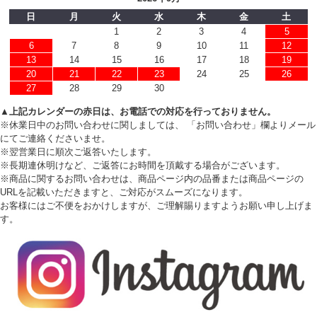
日
月
火
水
木
金
土
1
2
3
4
5
6
7
8
9
10
11
12
13
14
15
16
17
18
19
20
21
22
23
24
25
26
27
28
29
30
▲上記カレンダーの赤日は、お電話での対応を行っておりません。
※休業日中のお問い合わせに関しましては、 「お問い合わせ」欄よりメール
にてご連絡くださいませ。
※翌営業日に順次ご返答いたします。
※長期連休明けなど、ご返答にお時間を頂戴する場合がございます。
※商品に関するお問い合わせは、商品ページ内の品番または商品ページの
URLを記載いただきますと、ご対応がスムーズになります。
お客様にはご不便をおかけしますが、ご理解賜りますようお願い申し上げま
す。