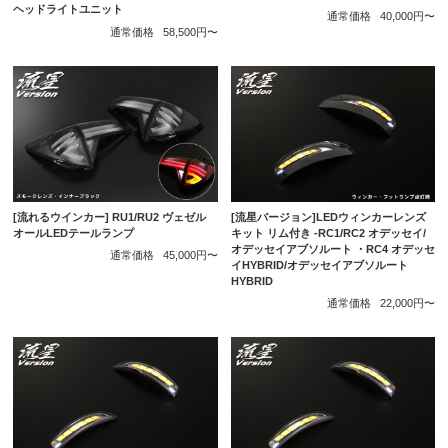
ヘッドライトユニット
通常価格
40,000円〜
通常価格
58,500円〜
[流れるウインカー] RU1/RU2 ヴェゼル
[流星バージョン]LEDウィンカーレンズ
オールLEDテールランプ
キット リム付き -RC1/RC2 オデッセイ/
オデッセイアブソルート ・RC4 オデッセ
通常価格
45,000円〜
イHYBRID/オデッセイアブソルート
HYBRID
通常価格
22,000円〜