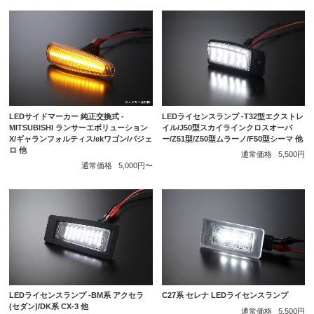
LEDサイドマーカー 純正交換式 -
LEDライセンスランプ -T32型エクストレ
MITSUBISHI ランサーエボリューション
イル/J50型スカイラインクロスオーバ
X/ギャランフォルティス/ekワゴン/パジェ
ー/Z51型/Z50型ムラーノ/F50型シーマ 他
ロ 他
通常価格
5,500円
通常価格
5,000円〜
LEDライセンスランプ -BM系 アクセラ
C27系 セレナ LEDライセンスランプ
(セダン)/DK系 CX-3 他
通常価格
5,500円