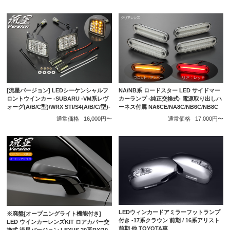
[流星バージョン] LEDシーケンシャルフ
NA/NB系 ロードスター LED サイドマー
ロントウインカー -SUBARU -VM系レヴ
カーランプ -純正交換式- 電源取り出しハ
ォーグ(A/B/C型)/WRX STI/S4(A/B/C/型)-
ーネス付属 NA6CE/NA8C/NB6C/NB8C
通常価格
16,000円〜
通常価格
17,000円〜
LEDウィンカードアミラーフットランプ
※廃盤[オープニングライト機能付き]
付き -17系クラウン 前期 / 16系アリスト
LED ウインカーレンズKIT ロアカバー交
前期 他 TOYOTA車
換式 流星バージョン LEXUS 20系RX/10