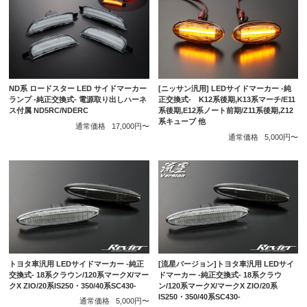
ND系 ロードスター LED サイドマーカー
[ニッサン汎用] LEDサイドマーカー -純
ランプ -純正交換式- 電源取り出しハーネ
正交換式- K12系後期,K13系マーチ/E11
ス付属 ND5RC/NDERC
系後期,E12系ノート前期/Z11系後期,Z12
系キューブ 他
通常価格
17,000円〜
通常価格
5,000円〜
トヨタ車汎用 LEDサイドマーカー -純正
[流星バージョン]トヨタ車汎用 LEDサイ
交換式- 18系クラウン/120系マークX/マー
ドマーカー -純正交換式- 18系クラウ
クX ZIO/20系IS250・350/40系SC430-
ン/120系マークX/マークX ZIO/20系
IS250・350/40系SC430-
通常価格
5,000円〜