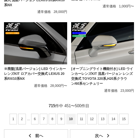
系NX
通常価格
1,000円〜
通常価格
28,000円
※廃盤[流星バージョン] LED ウインカー
[オープニングライト機能付き] LED ウイ
レンズKIT ロアカバー交換式 LEXUS 20
ンカーレンズKIT 流星バージョン レンズ
系RX/10系NX
交換式 TOYOTA 220系,H20系クラウ
ン/60系センチュリー
通常価格
28,000円〜
通常価格
23,000円
715
件中 451〜500件目
1
2
...
6
7
8
9
10
11
12
13
14
15