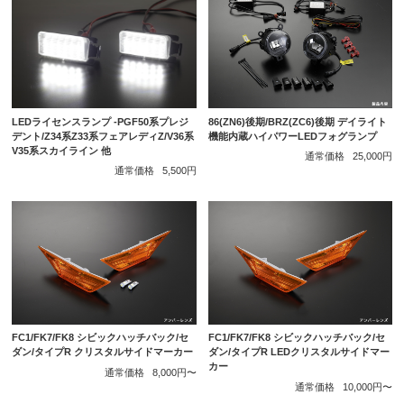
LEDライセンスランプ -PGF50系プレジ
86(ZN6)後期/BRZ(ZC6)後期 デイライト
デント/Z34系Z33系フェアレディZ/V36系
機能内蔵ハイパワーLEDフォグランプ
V35系スカイライン 他
通常価格
25,000円
通常価格
5,500円
FC1/FK7/FK8 シビックハッチバック/セ
FC1/FK7/FK8 シビックハッチバック/セ
ダン/タイプR クリスタルサイドマーカー
ダン/タイプR LEDクリスタルサイドマー
カー
通常価格
8,000円〜
通常価格
10,000円〜