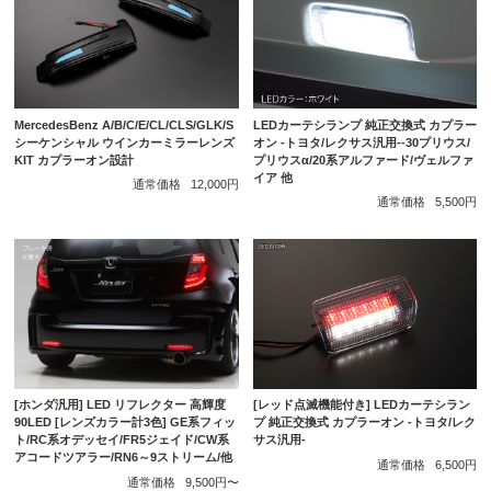
MercedesBenz A/B/C/E/CL/CLS/GLK/S
LEDカーテシランプ 純正交換式 カプラー
シーケンシャル ウインカーミラーレンズ
オン -トヨタ/レクサス汎用--30プリウス/
KIT カプラーオン設計
プリウスα/20系アルファード/ヴェルファ
イア 他
通常価格
12,000円
通常価格
5,500円
[ホンダ汎用] LED リフレクター 高輝度
[レッド点滅機能付き] LEDカーテシラン
90LED [レンズカラー計3色] GE系フィッ
プ 純正交換式 カプラーオン -トヨタ/レク
ト/RC系オデッセイ/FR5ジェイド/CW系
サス汎用-
アコードツアラー/RN6～9ストリーム/他
通常価格
6,500円
通常価格
9,500円〜