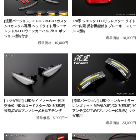
[流星バージョン] JF1/JF2 N-BOXカスタ
170系 シエンタ LEDリフレクター ライト
ム/+カスタム専用 ヘッドライト用シーケ
バー内蔵 反射機能付き ブレーキ・スモー
ンシャルLEDウインカーバルブKIT ポジ
ル 2機能
ション機能付き
通常価格
10,000円
通常価格
10,000円
[マツダ汎用] LEDサイドマーカー -純正
[流星バージョン] LEDウィンカーミラー
交換式- ND系ロードスター,RX-8(SE3P)
レンズキット MPV(LY3P)/CX-7(ER3P)/ビ
後期,CW系プレマシー,GH系アテンザ
アンテ(CC##W)/プレマシー(CR#W) マツ
ダ車用
通常価格
5,000円〜
通常価格
23,000円