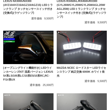
LEXUS NX300h/NX300
LEXUS RX450hL/RX450h/RX300
(AYZ10/AYZ15/AGZ10/AGZ15) LEDトラ
(GYL26W/GYL20W/GYL25W/AGL20W/
ンクランプ タッチセンサースイッチ付き
AGL25W) LEDトランクランプ タッチセ
[交換式](ラゲッジランプ)
ンサースイッチ付き [交換式](ラゲッジラ
ンプ)
通常価格
9,500円
通常価格
9,500円
[オープニングライト機能付き] LEDウイ
MAZDA NCEC ロードスター LEDライセ
ンカーレンズKIT 流星バージョン LEXUS
ンスランプ 純正交換 6000K ホワイト発
5#系LS/100系LC/10系ES/10系RC,RC-
光
F/1#系UX
通常価格
5,500円
通常価格
25,000円