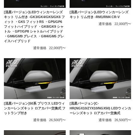
[流星バージョン]LEDウィンカーレンズ
[流星バージョン]LEDウィンカーレンズ
キット リム付き -GK3/GK4/GK5/GK6 フ
キット リム付き -RM1/RM4 CR-V
ィット ・GK5 フィットRS ・GP5/GP6
通常価格
22,000円〜
フィットハイブリッド ・GK8/GK9 シャ
トル ・GP7/GP8 シャトルハイブリッド
・GM6/GM9 グレイス ・GM4/GM5 グレ
イスハイブリッド
通常価格
22,000円〜
[流星バージョン]50系 プリウス LEDウィ
[流星バージョン]C-
ンカーレンズキット ロアカバー交換式 フ
HR(NGX10/ZYX10/NGX50) LEDウィンカ
ットランプ付き
ーレンズキット ロアカバー交換式
通常価格
26,500円〜
通常価格
26,500円〜