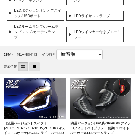
LEDテールランプ
ンプ
LEDポジションオンオフスイ
ッチ/USBポート
LEDライセンスランプ
LEDルームランプ/ルームラ
ンプレンズ/カーテシラン
LEDウインカー付きブルーミ
プ
ラー
715
件中 451〜500件目
並び替え
表示切替
［流星バージョン］スイフト
[流星バージョン] GK系/GP5/GP6 フィッ
(ZC13S,ZC43S,ZC/ZD53S,ZC/ZD83S)/ス
ト/フィットハイブリッド 前期 3Dライト
イフトスポーツ(ZC33S) ライトバーLED
バー オールLEDテールランプ