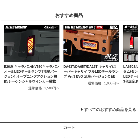
おすすめ商品
E26系 キャラバン/NV350キャラバン
DA63T/DA65T/DA16T キャリイ/ス
LA650S
オールLEDテールランプ [流星バー
ーパーキャリイ フルLEDテールラン
タム/タ
ジョン] オープニングアクション機
プ Ver.3 EVO 流星バージョンO&E
LEDテー
能/シーケンシャルウインカー搭載
3色設定
通常価格
1,000円〜
通常価格
2,500円〜
すべてのおすすめ商品を見る
カート