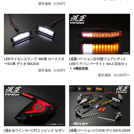
通常価格
5,500円
LEDライセンスランプ -ND系 ロードスタ
[流星バージョン]Z33型フェアレディZ
ー/DJ系 デミオ MAZDA
LEDリアバンパーライト Ver.2 左右セッ
ト 4機能搭載
通常価格
5,500円
通常価格
32,000円〜
[流星バージョン] CV1W デリカD:5 (2019
[流れるウインカー] FC1 シビック セダン