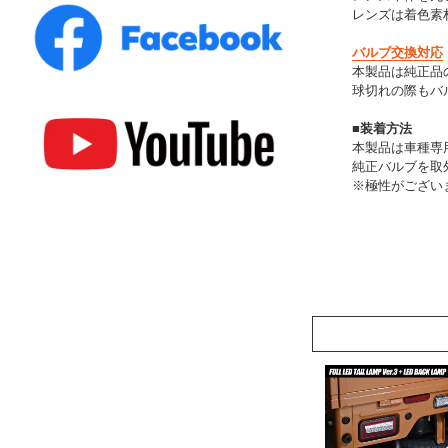
レンズは着色素
バルブ交換対応
本製品は純正品
球切れの際もバ
■装着方法
本製品は車種専
純正バルブを取
※極性がござい