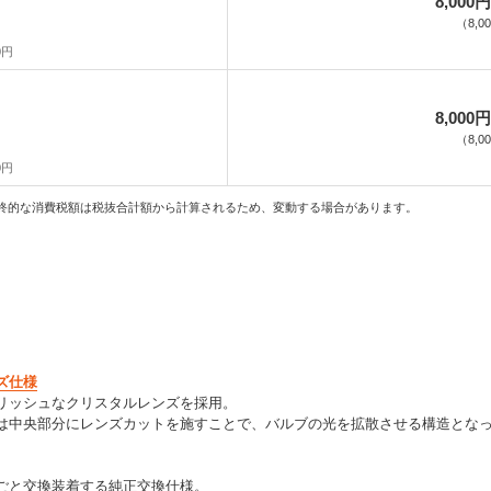
8,000円
（
8,0
0円
8,000円
（
8,0
0円
終的な消費税額は税抜合計額から計算されるため、変動する場合があります。
ズ仕様
リッシュなクリスタルレンズを採用。
は中央部分にレンズカットを施すことで、バルブの光を拡散させる構造とな
ごと交換装着する純正交換仕様。