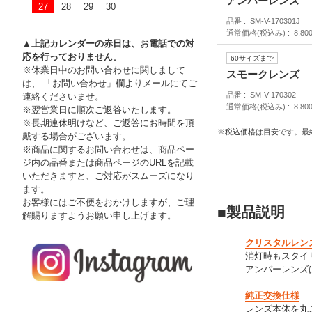
アンバーレンズ
27
28
29
30
品番
SM-V-170301J
通常価格(税込み)
8,80
▲上記カレンダーの赤日は、お電話での対
応を行っておりません。
60サイズまで
※休業日中のお問い合わせに関しまして
スモークレンズ
は、 「お問い合わせ」欄よりメールにてご
品番
SM-V-170302
連絡くださいませ。
通常価格(税込み)
8,80
※翌営業日に順次ご返答いたします。
※長期連休明けなど、ご返答にお時間を頂
※税込価格は目安です。最
戴する場合がございます。
※商品に関するお問い合わせは、商品ペー
ジ内の品番または商品ページのURLを記載
いただきますと、ご対応がスムーズになり
ます。
お客様にはご不便をおかけしますが、ご理
■製品説明
解賜りますようお願い申し上げます。
クリスタルレン
消灯時もスタイ
アンバーレンズ
純正交換仕様
レンズ本体を丸