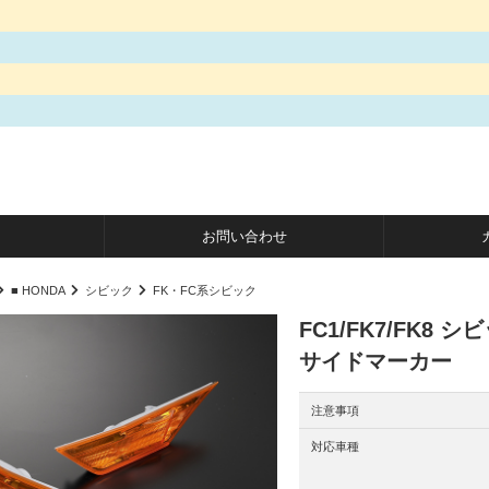
お問い合わせ
■ HONDA
シビック
FK・FC系シビック
FC1/FK7/FK8
サイドマーカー
注意事項
対応車種