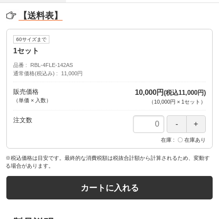
【送料表】
60サイズまで
1セット
品番
RBL-4FLE-142AS
通常価格(税込み)
11,000円
販売価格
10,000円
(税込11,000円)
（単価 × 入数）
（
10,000円
×
1
セット
）
注文数
在庫
〇 在庫あり
※税込価格は目安です。最終的な消費税額は税抜合計額から計算されるため、変動す
る場合があります。
カートに入れる