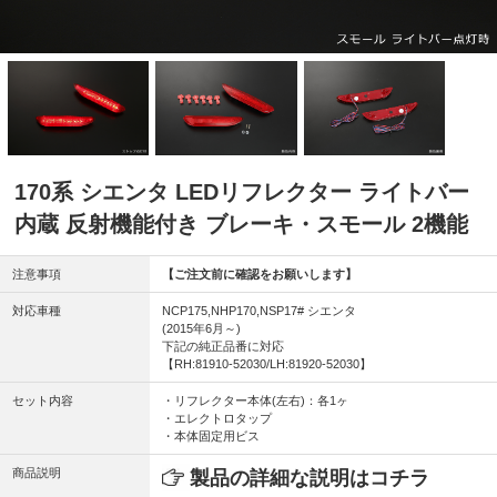
170系 シエンタ LEDリフレクター ライトバー
内蔵 反射機能付き ブレーキ・スモール 2機能
注意事項
【ご注文前に確認をお願いします】
対応車種
NCP175,NHP170,NSP17# シエンタ
(2015年6月～)
下記の純正品番に対応
【RH:81910-52030/LH:81920-52030】
セット内容
・リフレクター本体(左右)：各1ヶ
・エレクトロタップ
・本体固定用ビス
商品説明
製品の詳細な説明はコチラ