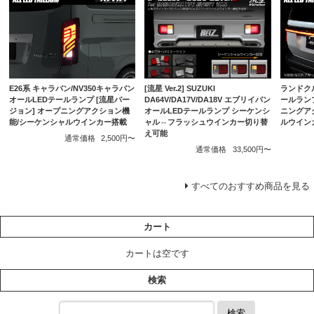
E26系 キャラバン/NV350キャラバン
ランドクル
[流星 Ver.2] SUZUKI
オールLEDテールランプ [流星バー
ールランプ
DA64V/DA17V/DA18V エブリイバン
ジョン] オープニングアクション機
ニングア
オールLEDテールランプ シーケンシ
能/シーケンシャルウインカー搭載
ルウイン
ャル⇔フラッシュウインカー切り替
え可能
通常価格
2,500円〜
通常価格
33,500円〜
すべてのおすすめ商品を見る
カート
カートは空です
検索
検索