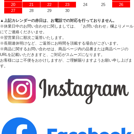
20
21
22
23
24
25
26
27
28
29
30
▲上記カレンダーの赤日は、お電話での対応を行っておりません。
※休業日中のお問い合わせに関しましては、 「お問い合わせ」欄よりメール
にてご連絡くださいませ。
※翌営業日に順次ご返答いたします。
※長期連休明けなど、ご返答にお時間を頂戴する場合がございます。
※商品に関するお問い合わせは、商品ページ内の品番または商品ページの
URLを記載いただきますと、ご対応がスムーズになります。
お客様にはご不便をおかけしますが、ご理解賜りますようお願い申し上げま
す。