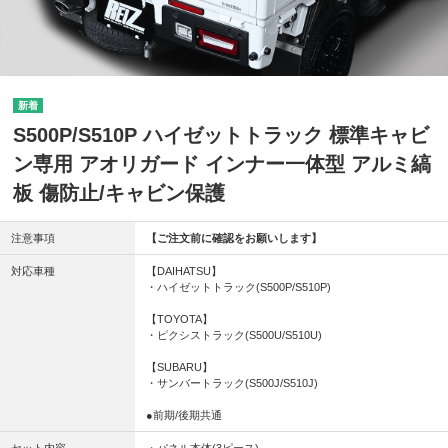
S500P/S510P ハイゼットトラック 標準キャビ
ン専用 アオリガード インナー一体型 アルミ縞
板 傷防止/キャビン保護
注意事項
【ご注文前に確認をお願いします】
対応車種
【DAIHATSU】
・ハイゼットトラック(S500P/S510P)
【TOYOTA】
・ピクシストラック(S500U/S510U)
【SUBARU】
・サンバートラック(S500J/S510J)
●前期/後期共通