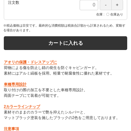
注文数
在庫
〇 在庫あり
※税込価格は目安です。最終的な消費税額は税抜合計額から計算されるため、変動す
る場合があります。
カートに入れる
アオリの保護・ドレスアップに
荷物による傷を防止し錆の発生を防ぐキャビンガード。
素材にはアルミ縞板を採用。軽量で耐腐食性に優れた素材です。
車種専用設計
取り付けの際の加工を不要とした車種専用設計。
両面テープにて装着が可能です。
2カラーラインナップ
素材そのままのカラーで艶を抑えたシルバーと、
マットブラック塗装を施したブラックの2色をご用意しております。
注意事項