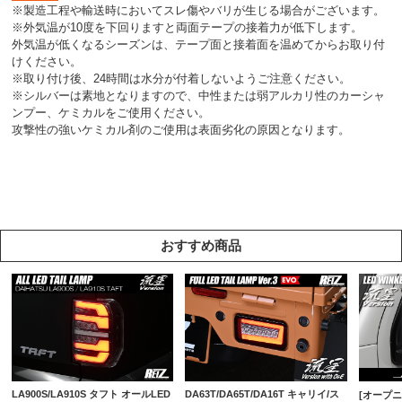
※製造工程や輸送時においてスレ傷やバリが生じる場合がございます。
※外気温が10度を下回りますと両面テープの接着力が低下します。
外気温が低くなるシーズンは、テープ面と接着面を温めてからお取り付
けください。
※取り付け後、24時間は水分が付着しないようご注意ください。
※シルバーは素地となりますので、中性または弱アルカリ性のカーシャ
ンプー、ケミカルをご使用ください。
攻撃性の強いケミカル剤のご使用は表面劣化の原因となります。
おすすめ商品
LA900S/LA910S タフト オールLED
DA63T/DA65T/DA16T キャリイ/ス
[オープニ