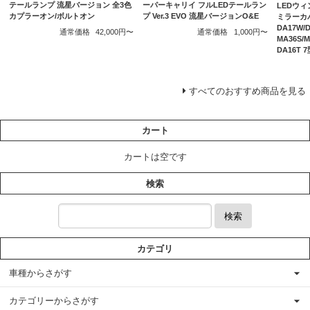
テールランプ 流星バージョン 全3色
ーパーキャリイ フルLEDテールラン
LEDウ
カプラーオン/ボルトオン
プ Ver.3 EVO 流星バージョンO&E
ミラーカバ
DA17W/
通常価格
42,000円〜
通常価格
1,000円〜
MA36S
DA16T
すべてのおすすめ商品を見る
カート
カートは空です
検索
検索
カテゴリ
車種からさがす
カテゴリーからさがす