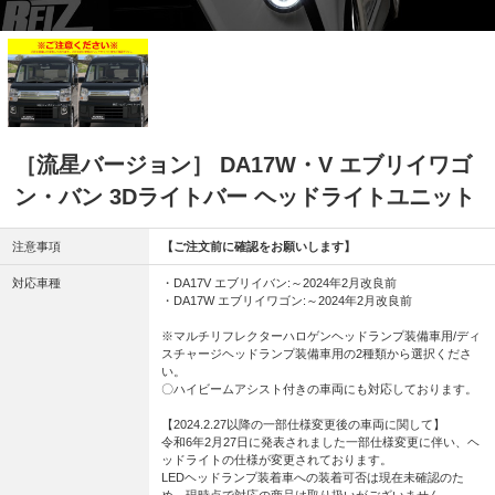
［流星バージョン］ DA17W・V エブリイワゴ
ン・バン 3Dライトバー ヘッドライトユニット
注意事項
【ご注文前に確認をお願いします】
対応車種
・DA17V エブリイバン:～2024年2月改良前
・DA17W エブリイワゴン:～2024年2月改良前
※マルチリフレクターハロゲンヘッドランプ装備車用/ディ
スチャージヘッドランプ装備車用の2種類から選択くださ
い。
〇ハイビームアシスト付きの車両にも対応しております。
【2024.2.27以降の一部仕様変更後の車両に関して】
令和6年2月27日に発表されました一部仕様変更に伴い、ヘ
ッドライトの仕様が変更されております。
LEDヘッドランプ装着車への装着可否は現在未確認のた
め、現時点で対応の商品は取り扱いがございません。