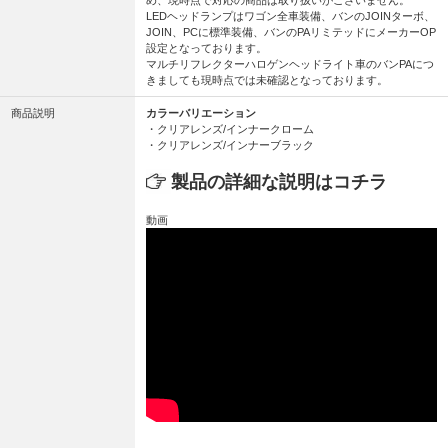
LEDヘッドランプはワゴン全車装備、バンのJOINターボ、
JOIN、PCに標準装備、バンのPAリミテッドにメーカーOP
設定となっております。
マルチリフレクターハロゲンヘッドライト車のバンPAにつ
きましても現時点では未確認となっております。
商品説明
カラーバリエーション
・クリアレンズ/インナークローム
・クリアレンズ/インナーブラック
製品の詳細な説明はコチラ
動画