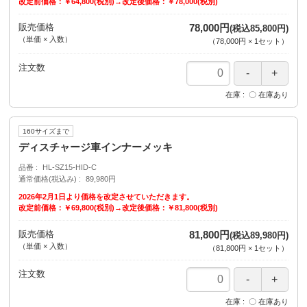
改定前価格：￥64,800(税別)→改定後価格：￥78,000(税別)
販売価格
78,000円
(税込85,800円)
（単価 × 入数）
（
78,000円
×
1
セット
）
注文数
在庫
〇 在庫あり
160サイズまで
ディスチャージ車インナーメッキ
品番
HL-SZ15-HID-C
通常価格(税込み)
89,980円
2026年2月1日より価格を改定させていただきます。
改定前価格：￥69,800(税別)→改定後価格：￥81,800(税別)
販売価格
81,800円
(税込89,980円)
（単価 × 入数）
（
81,800円
×
1
セット
）
注文数
在庫
〇 在庫あり