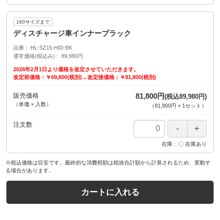
160サイズまで
ディスチャージ車インナーブラック
品番
HL-SZ15-HID-BK
通常価格(税込み)
89,980円
2026年2月1日より価格を改定させていただきます。
改定前価格：￥69,800(税別)→改定後価格：￥81,800(税別)
販売価格
81,800円
(税込89,980円)
（単価 × 入数）
（
81,800円
×
1
セット
）
注文数
在庫
〇 在庫あり
※税込価格は目安です。最終的な消費税額は税抜合計額から計算されるため、変動す
る場合があります。
カートに入れる