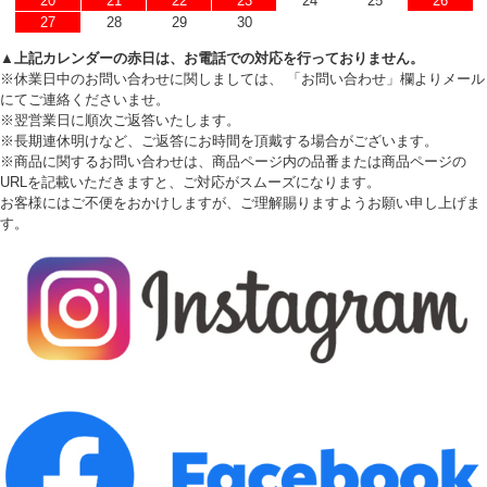
20
21
22
23
24
25
26
27
28
29
30
▲上記カレンダーの赤日は、お電話での対応を行っておりません。
※休業日中のお問い合わせに関しましては、 「お問い合わせ」欄よりメール
にてご連絡くださいませ。
※翌営業日に順次ご返答いたします。
※長期連休明けなど、ご返答にお時間を頂戴する場合がございます。
※商品に関するお問い合わせは、商品ページ内の品番または商品ページの
URLを記載いただきますと、ご対応がスムーズになります。
お客様にはご不便をおかけしますが、ご理解賜りますようお願い申し上げま
す。