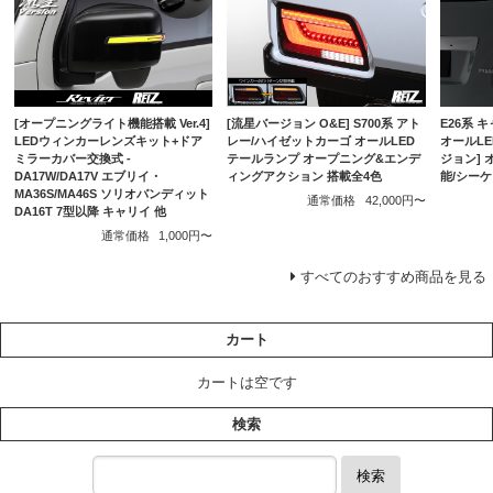
[流星バージョン O&E] S700系 アト
E26系 
[オープニングライト機能搭載 Ver.4]
レー/ハイゼットカーゴ オールLED
オールLE
LEDウィンカーレンズキット+ドア
テールランプ オープニング&エンデ
ジョン]
ミラーカバー交換式 -
ィングアクション 搭載全4色
能/シー
DA17W/DA17V エブリイ・
MA36S/MA46S ソリオバンディット
通常価格
42,000円〜
DA16T 7型以降 キャリイ 他
通常価格
1,000円〜
すべてのおすすめ商品を見る
カート
カートは空です
検索
検索