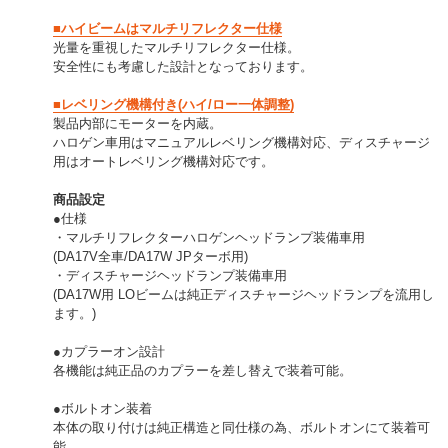
■ハイビームはマルチリフレクター仕様
光量を重視したマルチリフレクター仕様。
安全性にも考慮した設計となっております。
■レベリング機構付き(ハイ/ロー一体調整)
製品内部にモーターを内蔵。
ハロゲン車用はマニュアルレベリング機構対応、ディスチャージ
用はオートレベリング機構対応です。
商品設定
●仕様
・マルチリフレクターハロゲンヘッドランプ装備車用
(DA17V全車/DA17W JPターボ用)
・ディスチャージヘッドランプ装備車用
(DA17W用 LOビームは純正ディスチャージヘッドランプを流用し
ます。)
●カプラーオン設計
各機能は純正品のカプラーを差し替えで装着可能。
●ボルトオン装着
本体の取り付けは純正構造と同仕様の為、ボルトオンにて装着可
能。