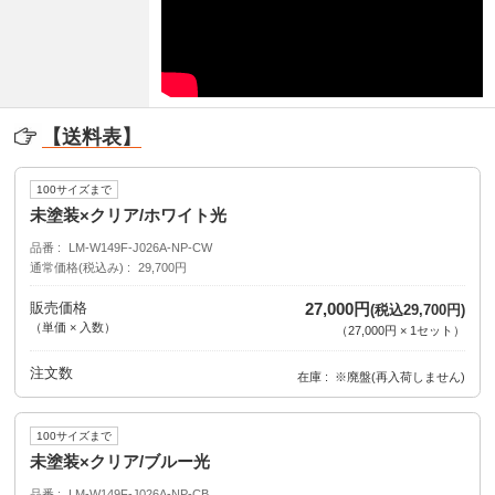
【送料表】
100サイズまで
未塗装×クリア/ホワイト光
品番
LM-W149F-J026A-NP-CW
通常価格(税込み)
29,700円
販売価格
27,000円
(税込29,700円)
（単価 × 入数）
（
27,000円
×
1
セット
）
注文数
在庫
※廃盤(再入荷しません)
100サイズまで
未塗装×クリア/ブルー光
品番
LM-W149F-J026A-NP-CB