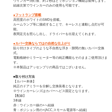
ウインカー消灯後、約２秒ほどでポジション機能は復帰します。
結線次第でウインカーのみの使用も可能です。
●フットランプ搭載
高照度のホワイトのSMDを搭載。
ルームランプ等に接続することで、キーレスと連動し点灯が可
能。
夜間足元を照らし出し、ドライバーを出迎えてくれます。
●カバー交換ならではの自然な仕上がり
貼り付けタイプのような不自然な浮き・隙間の無いカバー交換
式。
電動格納やミラーヒーター等の純正機能もそのままご使用頂けま
す。
※本製品はアッセンブリの商品ではございません。
■取り付け方法
【カバー本体】
純正のドアミラーを分解し交換装着となります。
※ウインカーレンズはカバーへビス固定となります。
【配線】
3本線
赤：ウインカー線の+へ結線
青：ポジション用の+(ACC,スモール電源等へ結線)