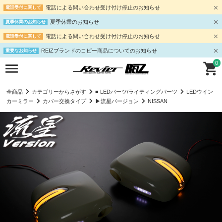
電話による問い合わせ受け付け停止のお知らせ
電話受付に関して
夏季休業のお知らせ
夏季休業のお知らせ
電話による問い合わせ受け付け停止のお知らせ
電話受付に関して
REIZブランドのコピー商品についてのお知らせ
重要なお知らせ
0
全商品
カテゴリーからさがす
■ LEDパーツ/ライティングパーツ
LEDウイン
カーミラー
カバー交換タイプ
▶流星バージョン
NISSAN