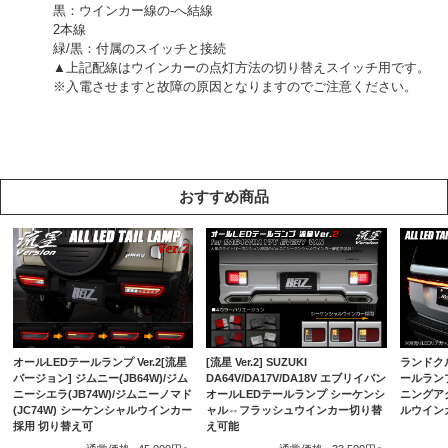
黒：ウインカー線の-へ結線
2本線
緑/黒：付属のスイッチと接続
▲上記配線はウインカーの点灯方法の切り替えスイッチ用です。
※入電させますと故障の原因となりますのでご注意ください。
おすすめ商品
ランドクル
オールLEDテールランプ Ver.2[流星
[流星 Ver.2] SUZUKI
ールランプ
バージョン] ジムニー(JB64W)/ジム
DA64V/DA17V/DA18V エブリイバン
ニングア
ニーシエラ(JB74W)/ジムニーノマド
オールLEDテールランプ シーケンシ
ルウイン
(JC74W) シーケンシャルウインカー
ャル⇔フラッシュウインカー切り替
採用 切り替え可
え可能