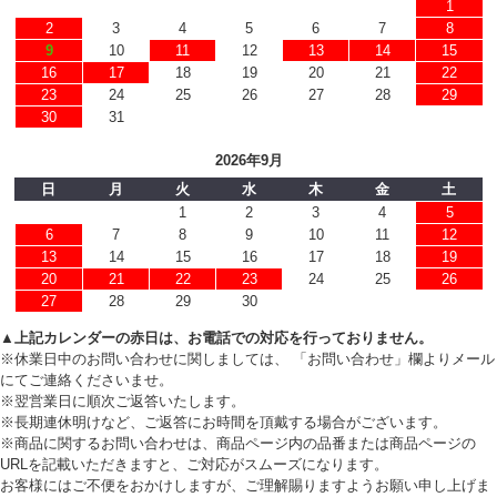
1
2
3
4
5
6
7
8
9
10
11
12
13
14
15
16
17
18
19
20
21
22
23
24
25
26
27
28
29
30
31
2026年9月
日
月
火
水
木
金
土
1
2
3
4
5
6
7
8
9
10
11
12
13
14
15
16
17
18
19
20
21
22
23
24
25
26
27
28
29
30
▲上記カレンダーの赤日は、お電話での対応を行っておりません。
※休業日中のお問い合わせに関しましては、 「お問い合わせ」欄よりメール
にてご連絡くださいませ。
※翌営業日に順次ご返答いたします。
※長期連休明けなど、ご返答にお時間を頂戴する場合がございます。
※商品に関するお問い合わせは、商品ページ内の品番または商品ページの
URLを記載いただきますと、ご対応がスムーズになります。
お客様にはご不便をおかけしますが、ご理解賜りますようお願い申し上げま