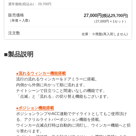
通常価格(税込み)
29,700円
販売価格
27,000円
(税込29,700円)
（単価 × 入数）
（
27,000円
×
1
セット
）
注文数
在庫
※廃盤(再入荷しません)
■製品説明
●流れるウィンカー機能搭載
流行の流れるウィンカーをドアミラーに搭載。
内側から外側に向かって順に流れます。
ナイトシーンで目立つこと間違いなしの機能です。
「点滅」と「流れる」の切り替え機能もございます。
●ポジション機能搭載
ポジションランプやACC連動でデイライトとしてもご使用頂け
る、アクリルライトバーポジション機能を搭載。
ウインカー点滅点灯時は自動的に消灯し、ウインカー機能へと切
り替わります。