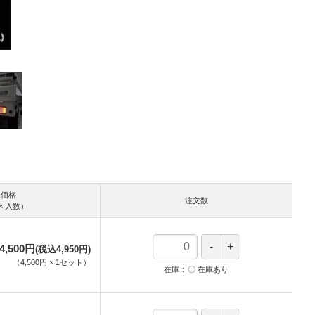
売価格
注文数
× 入数）
4,500円
(税込4,950円)
（
4,500円
×
1
セット
）
在庫
〇 在庫あり