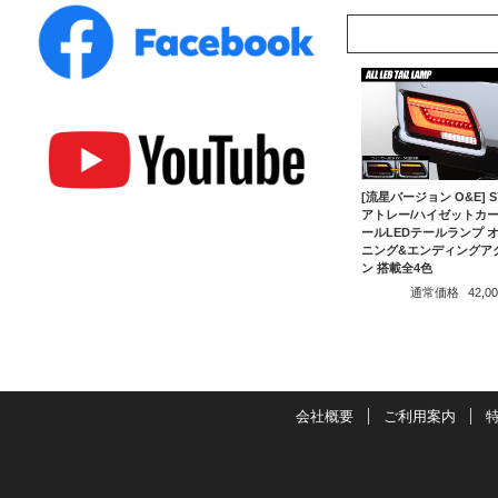
[流星バージョン O&E] S
アトレー/ハイゼットカー
ールLEDテールランプ 
ニング&エンディングア
ン 搭載全4色
通常価格
42,
会社概要
ご利用案内