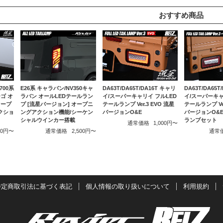
おすすめ商品
700系
E26系 キャラバン/NV350キャ
DA63T/DA65T/DA16T キャリ
DA63T/DA65T
ゴ オ
ラバン オールLEDテールラン
イ/スーパーキャリイ フルLED
イ/スーパーキャ
オープ
プ [流星バージョン] オープニ
テールランプ Ver.3 EVO 流星
テールランプ Ver
クショ
ングアクション機能/シーケン
バージョンO&E
バージョンO&E 
シャルウインカー搭載
ランプセット
通常価格
1,000円〜
000円〜
通常価格
2,500円〜
通常
特定商取引法に基づく表記
個人情報の取り扱いについて
利用規約