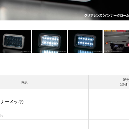
販
内訳
（単価 
ナーメッキ)
0円