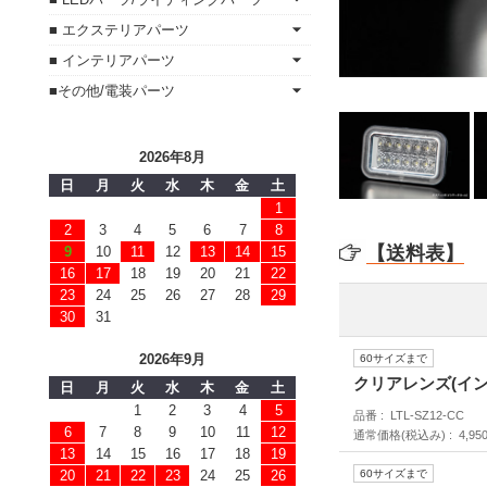
■ エクステリアパーツ
■ インテリアパーツ
■その他/電装パーツ
2026年8月
日
月
火
水
木
金
土
1
2
3
4
5
6
7
8
【送料表】
9
10
11
12
13
14
15
16
17
18
19
20
21
22
23
24
25
26
27
28
29
30
31
2026年9月
60サイズまで
クリアレンズ(イン
日
月
火
水
木
金
土
1
2
3
4
5
品番
LTL-SZ12-CC
6
7
8
9
10
11
12
通常価格(税込み)
4,95
13
14
15
16
17
18
19
20
21
22
23
24
25
26
60サイズまで