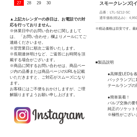
27
28
29
30
スモークレンズ(
品番
LTL-SZ12-SC
通常価格(税込み)
4,95
▲上記カレンダーの赤日は、お電話での対
応を行っておりません。
※税込価格は目安です。最
※休業日中のお問い合わせに関しまして
は、 「お問い合わせ」欄よりメールにてご
連絡くださいませ。
※翌営業日に順次ご返答いたします。
※長期連休明けなど、ご返答にお時間を頂
戴する場合がございます。
■製品説明
※商品に関するお問い合わせは、商品ペー
ジ内の品番または商品ページのURLを記載
●高輝度LEDを
いただきますと、ご対応がスムーズになり
バックランプに1
ます。
テールランプの
お客様にはご不便をおかけしますが、ご理
解賜りますようお願い申し上げます。
●簡単装着！
バルブ交換の要
純正のソケット
※極性がござい