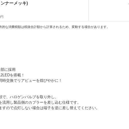
インナーメッキ)
0円
終的な消費税額は税抜合計額から計算されるため、変動する場合があります。
各部に採用
2LEDを搭載！
同時交換でリアビューを煌びやかに！
領で、ハロゲンバルブを取り外し、
を流用し製品側のカプラーを差し込む仕様です。
ますので点灯しない場合は端子を逆に差し替えてください。