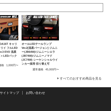
/DA16T キャリ
オールLEDテールランプ
リイ フルLED
Ver.2[流星バージョン] ジムニ
.3 EVO 流星
ー(JB64W)/ジムニーシエラ
+ LEDバック
(JB74W)/ジムニーノマド
(JC74W) シーケンシャルウイ
ンカー採用 切り替え可
価格
1,000円〜
通常価格
45,000円〜
すべてのおすすめ商品を見る
サイトマップ
お問い合わせ