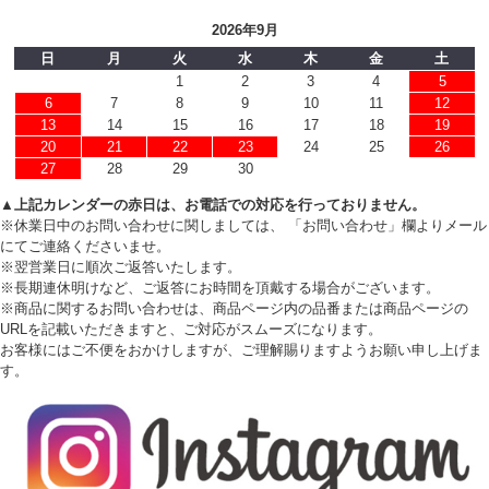
2026年9月
日
月
火
水
木
金
土
1
2
3
4
5
6
7
8
9
10
11
12
13
14
15
16
17
18
19
20
21
22
23
24
25
26
27
28
29
30
▲上記カレンダーの赤日は、お電話での対応を行っておりません。
※休業日中のお問い合わせに関しましては、 「お問い合わせ」欄よりメール
にてご連絡くださいませ。
※翌営業日に順次ご返答いたします。
※長期連休明けなど、ご返答にお時間を頂戴する場合がございます。
※商品に関するお問い合わせは、商品ページ内の品番または商品ページの
URLを記載いただきますと、ご対応がスムーズになります。
お客様にはご不便をおかけしますが、ご理解賜りますようお願い申し上げま
す。