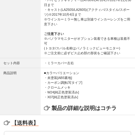
・ハイゼットキャディー(LA700V/LA710V)※2017年11月30
日まで
・キャスト(LA250S/LA260S)(アクティバ/スタイル/スポー
ツ)※2017年10月4日まで
※ウインカーミラー無し車は別途ウインカーレンズをご用
意下さい
ご注意下さい
※パノラマモニターがオプション装着できる車種は装着不
可
(トヨタ/スバル名称はパノラミックビューモニター)
※ご注文前に必ずビス止め部の形状をご確認下さい
セット内容
・ミラーカバー左右
商品説明
■カラーバリエーション
・未塗装[ABS素地]
・カーボン調[転写タイプ]
・クロームメッキ
・W24[純正色塗装済み]
・X07[純正色塗装済み]
製品の詳細な説明はコチラ
【送料表】