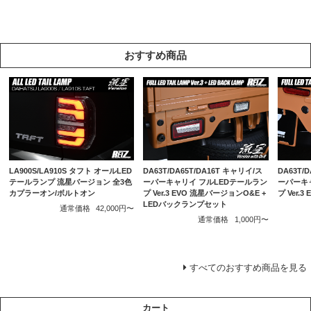
おすすめ商品
LA900S/LA910S タフト オールLED
DA63T/DA65T/DA16T キャリイ/ス
DA63T/
テールランプ 流星バージョン 全3色
ーパーキャリイ フルLEDテールラン
ーパーキ
カプラーオン/ボルトオン
プ Ver.3 EVO 流星バージョンO&E +
プ Ver.
LEDバックランプセット
通常価格
42,000円〜
通常価格
1,000円〜
すべてのおすすめ商品を見る
カート