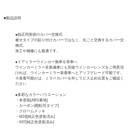
■製品説明
●純正同形状のカバー交換式
被せタイプの貼り付けカバーではなく、丸ごと交換するカバー交
換式。
加工や補修にも最適です。
●ドアミラーウインカー無車を有車へ
ウインカーミラー非装備車にも別途ウインカーレンズをご用意頂
ければ、ウインカーミラー装着車へとアップグレード可能です。
※装着可能かは、ミラーカバーを外してビス止め位置をご確認く
ださい
●多彩なカラーバリエーション
・未塗装[ABS素地]
・カーボン調[転写タイプ]
・クロームメッキ
・W24[純正色塗装済み]
・X07[純正色塗装済み]