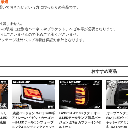
に最適
置いておきたいという方にぴったりの商品です。
】
付属しません。
への装着には別途ハーネスやブラケット、ベゼル等が必要となります。
いはございませんので予めご了承くださいませ。
イワッテージ社外バルブ装着は保証対象外となります。
おすすめ商品
 キャリ
[流星バージョン O&E] S700系
LA900S/LA910S タフト オー
[オープニング
LED
アトレー/ハイゼットカーゴ オ
ルLEDテールランプ 流星バー
Ver.4] LE
 流星
ールLEDテールランプ オープ
ジョン 全3色 カプラーオン/ボ
キット+ドアミ
ニング&エンディングアクショ
ルトオン
式 -DA17W/D