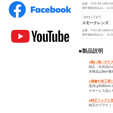
品番
FOG-88-138A-O
通常価格(税込み)
12,1
100サイズまで
スモークレンズ
品番
FOG-88-138AS-
通常価格(税込み)
13,2
■製品説明
●熱に強いガラ
純正・社外品の
本商品は熱や紫
●補修や加工用
直径は約80mm
※サービス品と
●純正フォグと
純正のブラケッ