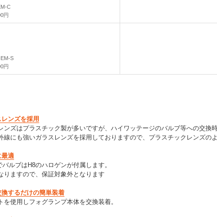
EM-C
00円
OEM-S
00円
スレンズを採用
レンズはプラスチック製が多いですが、ハイワッテージのバルブ等への交換
外線にも強いガラスレンズを採用しておりますので、プラスチックレンズの
に最適
でバルブはH8のハロゲンが付属します。
なりますので、保証対象外となります
交換するだけの簡単装着
トを使用しフォグランプ本体を交換装着。