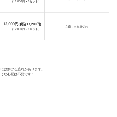
（
11,000円
×
1
セット
）
12,000円
(税込13,200円)
在庫
× 在庫切れ
（
12,000円
×
1
セット
）
時には解ける恐れがあります。
ような心配は不要です！