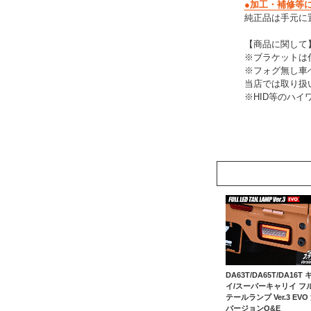
●加工・補修等
純正品は手元に
【商品に関して
※ブラケットは
※フォグ無し車
当店では取り扱
※HID等のハ
DA63T/DA65T/DA16T
イ/スーパーキャリイ フル
テールランプ Ver.3 EVO
バージョンO&E