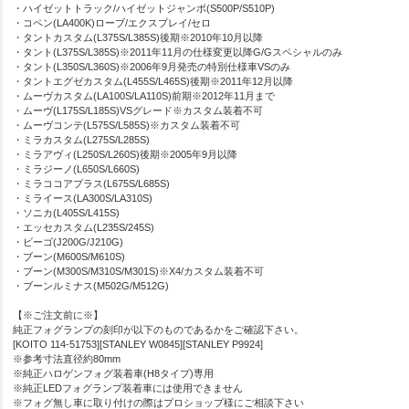
・ハイゼットトラック/ハイゼットジャンボ(S500P/S510P)
・コペン(LA400K)ローブ/エクスプレイ/セロ
・タントカスタム(L375S/L385S)後期※2010年10月以降
・タント(L375S/L385S)※2011年11月の仕様変更以降G/Gスペシャルのみ
・タント(L350S/L360S)※2006年9月発売の特別仕様車VSのみ
・タントエグゼカスタム(L455S/L465S)後期※2011年12月以降
・ムーヴカスタム(LA100S/LA110S)前期※2012年11月まで
・ムーヴ(L175S/L185S)VSグレード※カスタム装着不可
・ムーヴコンテ(L575S/L585S)※カスタム装着不可
・ミラカスタム(L275S/L285S)
・ミラアヴィ(L250S/L260S)後期※2005年9月以降
・ミラジーノ(L650S/L660S)
・ミラココアプラス(L675S/L685S)
・ミライース(LA300S/LA310S)
・ソニカ(L405S/L415S)
・エッセカスタム(L235S/245S)
・ビーゴ(J200G/J210G)
・ブーン(M600S/M610S)
・ブーン(M300S/M310S/M301S)※X4/カスタム装着不可
・ブーンルミナス(M502G/M512G)
【※ご注文前に※】
純正フォグランプの刻印が以下のものであるかをご確認下さい。
[KOITO 114-51753][STANLEY W0845][STANLEY P9924]
※参考寸法直径約80mm
※純正ハロゲンフォグ装着車(H8タイプ)専用
※純正LEDフォグランプ装着車には使用できません
※フォグ無し車に取り付けの際はプロショップ様にご相談下さい