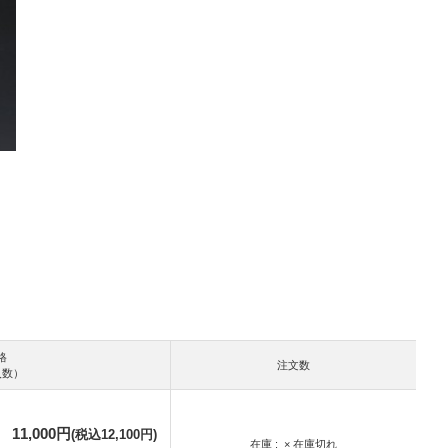
格
注文数
入数）
11,000円
(税込12,100円)
在庫
× 在庫切れ