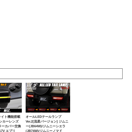
ライト機能搭載
オールLEDテールランプ
Dウィンカーレンズ
Ver.2[流星バージョン] ジムニ
ラーカバー交換
ー(JB64W)/ジムニーシエラ
A17V エブリ
(JB74W)/ジムニーノマド