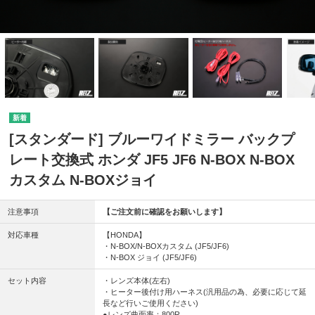
[スタンダード] ブルーワイドミラー バックプ
レート交換式 ホンダ JF5 JF6 N-BOX N-BOX
カスタム N-BOXジョイ
注意事項
【ご注文前に確認をお願いします】
対応車種
【HONDA】
・N-BOX/N-BOXカスタム (JF5/JF6)
・N-BOX ジョイ (JF5/JF6)
セット内容
・レンズ本体(左右)
・ヒーター後付け用ハーネス(汎用品の為、必要に応じて延
長など行いご使用ください)
●レンズ曲面率：800R