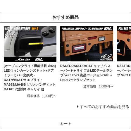
おすすめ商品
DA63T/DA65T/DA16T キャリイ/ス
DA63T/
[オープニングライト機能搭載 Ver.4]
ーパーキャリイ フルLEDテールラン
ーパーキ
LEDウィンカーレンズキット+ドア
プ Ver.3 EVO 流星バージョンO&E +
プ Ver.
ミラーカバー交換式 -
LEDバックランプセット
DA17W/DA17V エブリイ・
MA36S/MA46S ソリオバンディット
通常価格
1,000円〜
DA16T 7型以降 キャリイ 他
通常価格
1,000円〜
すべてのおすすめ商品を見る
カート