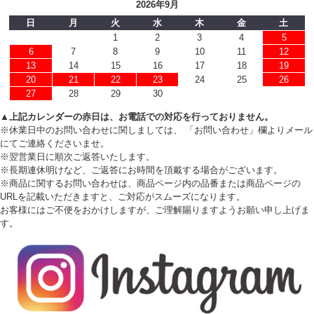
2026年9月
日
月
火
水
木
金
土
1
2
3
4
5
6
7
8
9
10
11
12
13
14
15
16
17
18
19
20
21
22
23
24
25
26
27
28
29
30
▲上記カレンダーの赤日は、お電話での対応を行っておりません。
※休業日中のお問い合わせに関しましては、 「お問い合わせ」欄よりメール
にてご連絡くださいませ。
※翌営業日に順次ご返答いたします。
※長期連休明けなど、ご返答にお時間を頂戴する場合がございます。
※商品に関するお問い合わせは、商品ページ内の品番または商品ページの
URLを記載いただきますと、ご対応がスムーズになります。
お客様にはご不便をおかけしますが、ご理解賜りますようお願い申し上げま
す。