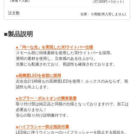
（単価 × 入数）
（
37,000円
×
1
セット
）
注文数
在庫
※廃盤(再入荷しません)
■製品説明
●「均一な光」を実現した3Dライトバー仕様
スモール部に特殊素材を使用した3Dライトバーを採用。
透明の素材を使用し、立体感のある仕上がり。
光量にも配慮されており、視認性も確保されております。
●高輝度LEDを各部に採用
左右合計148発もの高輝度LEDを使用！ ルックスのみならず、視
認性も向上します。
●カプラー・ボルトオンの簡単装着
取り付け部は純正品と同様の仕様となっておりますので、加工は
必要ありません！
安心の取り付け説明書付です。
●ハイフラシャー防止抵抗付属
LED化に伴うウインカーのハイフラッシャーを防止する抵抗を、