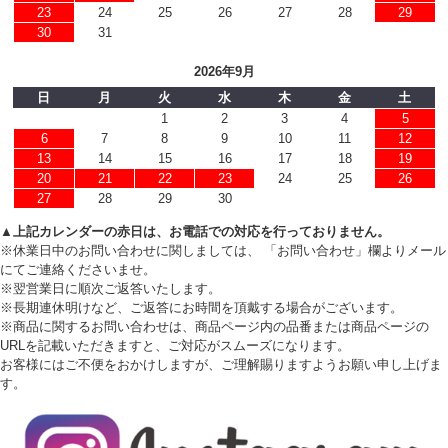
23
24
25
26
27
28
29
30
31
2026年9月
日
月
火
水
木
金
土
1
2
3
4
5
6
7
8
9
10
11
12
13
14
15
16
17
18
19
20
21
22
23
24
25
26
27
28
29
30
▲上記カレンダーの赤日は、お電話での対応を行っておりません。
※休業日中のお問い合わせに関しましては、 「お問い合わせ」欄よりメール
にてご連絡くださいませ。
※翌営業日に順次ご返答いたします。
※長期連休明けなど、ご返答にお時間を頂戴する場合がございます。
※商品に関するお問い合わせは、商品ページ内の品番または商品ページの
URLを記載いただきますと、ご対応がスムーズになります。
お客様にはご不便をおかけしますが、ご理解賜りますようお願い申し上げま
す。