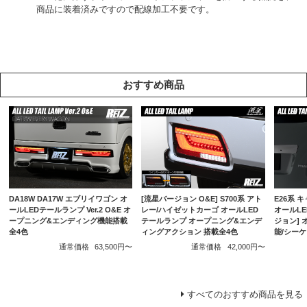
商品に装着済みですので配線加工不要です。
おすすめ商品
DA18W DA17W エブリイワゴン オ
[流星バージョン O&E] S700系 アト
E26系 
ールLEDテールランプ Ver.2 O&E オ
レー/ハイゼットカーゴ オールLED
オールLE
ープニング&エンディング機能搭載
テールランプ オープニング&エンデ
ジョン]
全4色
ィングアクション 搭載全4色
能/シー
通常価格
63,500円〜
通常価格
42,000円〜
すべてのおすすめ商品を見る