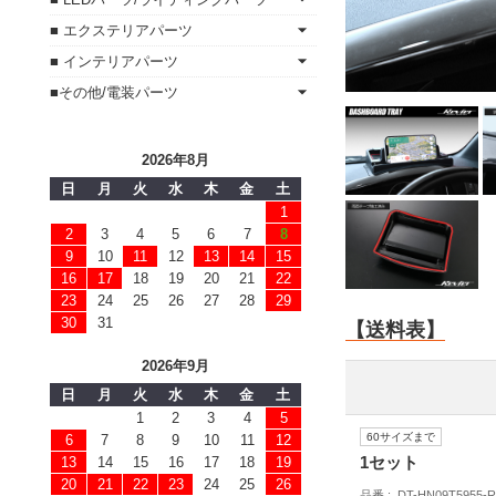
■ エクステリアパーツ
■ インテリアパーツ
■その他/電装パーツ
2026年8月
日
月
火
水
木
金
土
1
2
3
4
5
6
7
8
9
10
11
12
13
14
15
16
17
18
19
20
21
22
23
24
25
26
27
28
29
30
31
【送料表】
2026年9月
日
月
火
水
木
金
土
1
2
3
4
5
60サイズまで
6
7
8
9
10
11
12
1セット
13
14
15
16
17
18
19
20
21
22
23
24
25
26
品番
DT-HN09T5955-