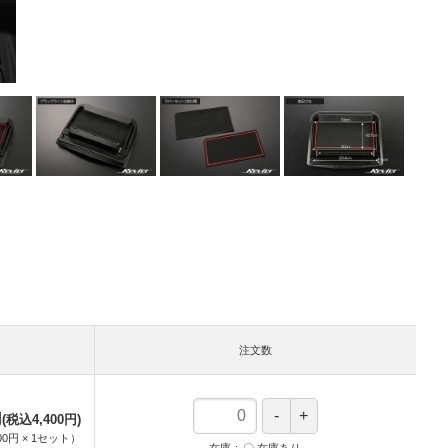
注文数
円
(税込4,400円)
00円
×
1
セット
）
在庫
〇 在庫あり