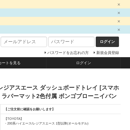
ログイン
パスワードをお忘れの方
新規会員登録
カートを見る
ログイン
/レジアスエース ダッシュボードトレイ [スマホ
] ラバーマット2色付属 ボンゴブローニイバン
【ご注文前に確認をお願いします】
【TOYOTA】
・200系ハイエース/レジアスエース 1型以降(オールモデル)