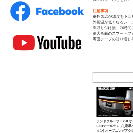
注意事項
※外気温が10度を下
外気温が低くなるシー
※取り付け後、24時
※大画面のスマートフ
両面テープの貼り増し
ランドクルーザー250 オ
LEDテールランプ [流星
ョン] オープニングアク