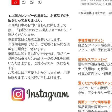
27
28
29
30
通常価格(税込み)
4,40
※税込価格は目安です。最
▲上記カレンダーの赤日は、お電話での対
応を行っておりません。
※休業日中のお問い合わせに関しまして
は、 「お問い合わせ」欄よりメールにてご
連絡くださいませ。
※翌営業日に順次ご返答いたします。
車種専用デザイン
※長期連休明けなど、ご返答にお時間を頂
自然なフィット感を実
戴する場合がございます。
フィット感に優れた専
※商品に関するお問い合わせは、商品ペー
ジ内の品番または商品ページのURLを記載
便利なスマホトレイ
いただきますと、ご対応がスムーズになり
運転中の視線移動が少
ます。
ナビ使用時にも快適に
お客様にはご不便をおかけしますが、ご理
付属の背面マット(吸
解賜りますようお願い申し上げます。
置くだけで収納力アッ
スマホトレイの後部に
小物、アクセサリー類
両面テープで簡単装着
製品裏側の両面テープ
製品の仮合わせを行い