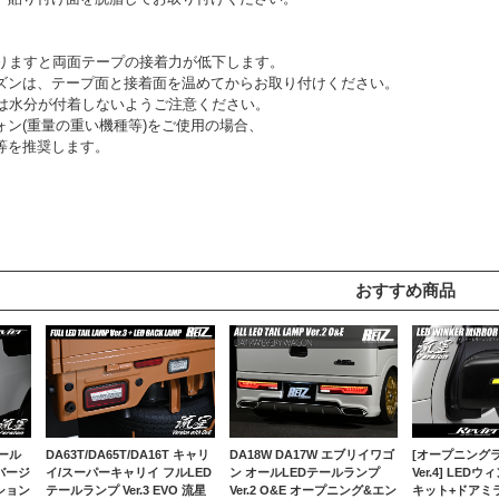
回りますと両面テープの接着力が低下します。
ズンは、テープ面と接着面を温めてからお取り付けください。
間は水分が付着しないようご注意ください。
ォン(重量の重い機種等)をご使用の場合、
等を推奨します。
おすすめ商品
ール
DA63T/DA65T/DA16T キャリ
DA18W DA17W エブリイワゴ
[オープニング
バージ
イ/スーパーキャリイ フルLED
ン オールLEDテールランプ
Ver.4] LE
ション
テールランプ Ver.3 EVO 流星
Ver.2 O&E オープニング&エン
キット+ドアミ