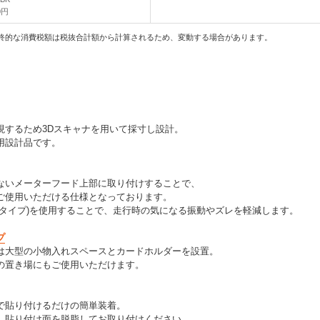
0円
終的な消費税額は税抜合計額から計算されるため、変動する場合があります。
現するため3Dスキャナを用いて採寸し設計。
用設計品です。
ないメーターフード上部に取り付けすることで、
ご使用いただける仕様となっております。
着タイプ)を使用することで、走行時の気になる振動やズレを軽減します。
プ
は大型の小物入れスペースとカードホルダーを設置。
の置き場にもご使用いただけます。
で貼り付けるだけの簡単装着。
、貼り付け面を脱脂してお取り付けください。