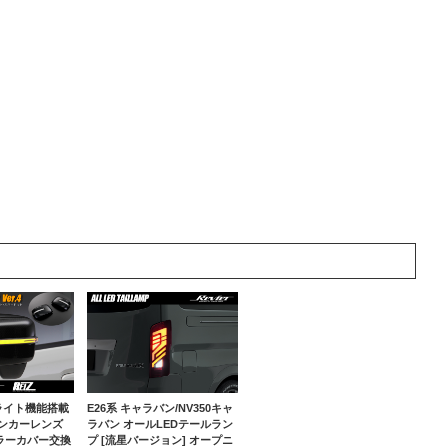
E26系 キャラバン/NV350キャ
ライト機能搭載
ラバン オールLEDテールラン
Dウィンカーレンズ
プ [流星バージョン] オープニ
ラーカバー交換