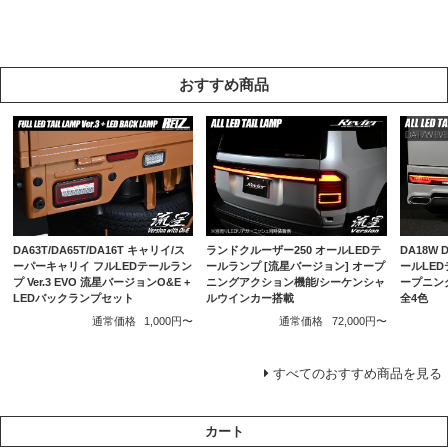
おすすめ商品
DA63T/DA65T/DA16T キャリイ/ス
ランドクルーザー250 オールLEDテ
DA18W
ーパーキャリイ フルLEDテールラン
ールランプ [流星バージョン] オープ
ールLEDテ
プ Ver.3 EVO 流星バージョンO&E +
ニングアクション機能/シーケンシャ
ープニン
LEDバックランプセット
ルウインカー搭載
全4色
通常価格
1,000円〜
通常価格
72,000円〜
すべてのおすすめ商品を見る
カート