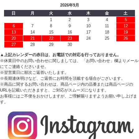
2026年9月
日
月
火
水
木
金
土
1
2
3
4
5
6
7
8
9
10
11
12
13
14
15
16
17
18
19
20
21
22
23
24
25
26
27
28
29
30
▲上記カレンダーの赤日は、お電話での対応を行っておりません。
※休業日中のお問い合わせに関しましては、 「お問い合わせ」欄よりメール
にてご連絡くださいませ。
※翌営業日に順次ご返答いたします。
※長期連休明けなど、ご返答にお時間を頂戴する場合がございます。
※商品に関するお問い合わせは、商品ページ内の品番または商品ページの
URLを記載いただきますと、ご対応がスムーズになります。
お客様にはご不便をおかけしますが、ご理解賜りますようお願い申し上げま
す。