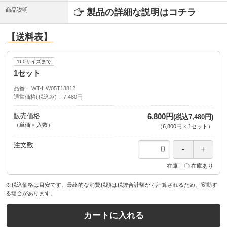
商品説明
製品の詳細な説明はコチラ
【送料表】
160サイズまで
1セット
品番
WT-HW05T13812
通常価格(税込み)
7,480円
販売価格
6,800円
(税込7,480円)
（単価 × 入数）
（
6,800円
×
1
セット
）
注文数
在庫
〇 在庫あり
※税込価格は目安です。最終的な消費税額は税抜合計額から計算されるため、変動す
る場合があります。
カートに入れる