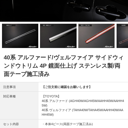
40系 アルファード/ヴェルファイア サイドウィ
ンドウトリム 4P 鏡面仕上げ ステンレス製/両
面テープ施工済み
注意事項
【ご注文前に確認をお願いします】
対応車種
【TOYOTA】
40系 アルファード (AGH40W/AGH45W/AAHH40W/AAHH4
5W)
40系 ヴェルファイア (TAHA40W/TAHA45W/AAHH40W/AA
HH45W)
セット内容
・本体4ピース(両面テープ施工済み)