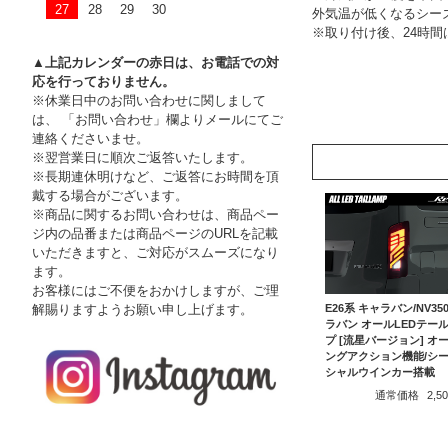
27
28
29
30
外気温が低くなるシー
※取り付け後、24時
▲上記カレンダーの赤日は、お電話での対
応を行っておりません。
※休業日中のお問い合わせに関しまして
は、 「お問い合わせ」欄よりメールにてご
連絡くださいませ。
※翌営業日に順次ご返答いたします。
※長期連休明けなど、ご返答にお時間を頂
戴する場合がございます。
※商品に関するお問い合わせは、商品ペー
ジ内の品番または商品ページのURLを記載
いただきますと、ご対応がスムーズになり
ます。
お客様にはご不便をおかけしますが、ご理
解賜りますようお願い申し上げます。
E26系 キャラバン/NV35
ラバン オールLEDテー
プ [流星バージョン] オ
ングアクション機能/シ
シャルウインカー搭載
通常価格
2,