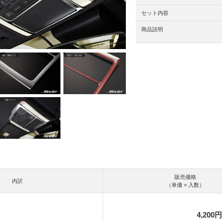
セット内容
商品説明
販売価格
内訳
（単価 × 入数）
4,200円