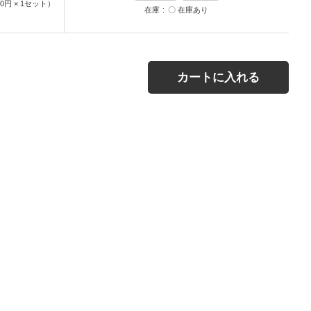
00円
×
1
セット
）
在庫
〇 在庫あり
カートに入れる