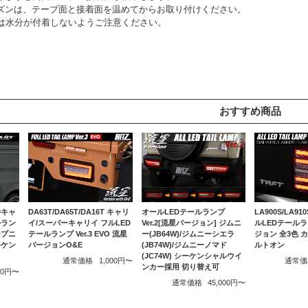
ズンは、テープ面と接着面を温めてからお取り付けください。
間は水分が付着しないようご注意ください。
おすすめ商品
0キャ
DA63T/DA65T/DA16T キャリ
LA900S/LA9
オールLEDテールランプ
ルラン
イ/スーパーキャリイ フルLED
ルLEDテール
Ver.2[流星バージョン] ジムニ
ープニ
テールランプ Ver.3 EVO 流星
ジョン 全3色 
ー(JB64W)/ジムニーシエラ
ーケン
バージョンO&E
ルトオン
(JB74W)/ジムニーノマド
(JC74W) シーケンシャルウイ
通常価格
1,000円〜
通常価
ンカー採用 切り替え可
500円〜
通常価格
45,000円〜