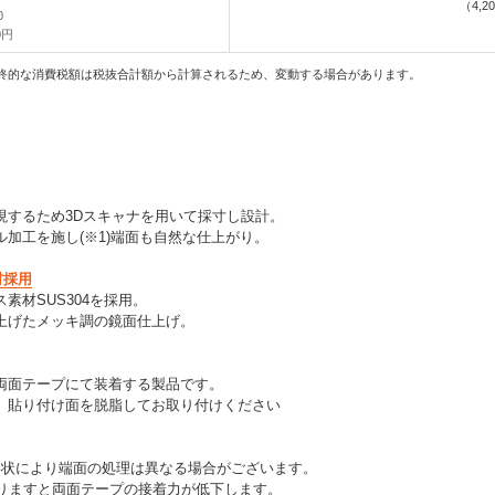
（
4,2
0
0円
終的な消費税額は税抜合計額から計算されるため、変動する場合があります。
現するため3Dスキャナを用いて採寸し設計。
加工を施し(※1)端面も自然な仕上がり。
材採用
素材SUS304を採用。
上げたメッキ調の鏡面仕上げ。
両面テープにて装着する製品です。
、貼り付け面を脱脂してお取り付けください
形状により端面の処理は異なる場合がございます。
回りますと両面テープの接着力が低下します。