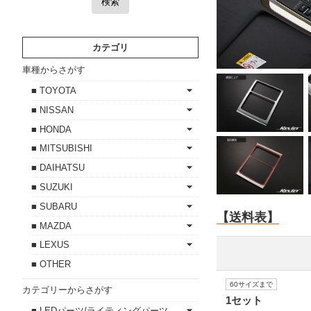
検索
カテゴリ
車種からさがす
■ TOYOTA
■ NISSAN
■ HONDA
■ MITSUBISHI
■ DAIHATSU
■ SUZUKI
■ SUBARU
【送料表】
■ MAZDA
■ LEXUS
■ OTHER
60サイズまで
カテゴリーからさがす
1セット
■ LEDパーツ/ライティングパーツ