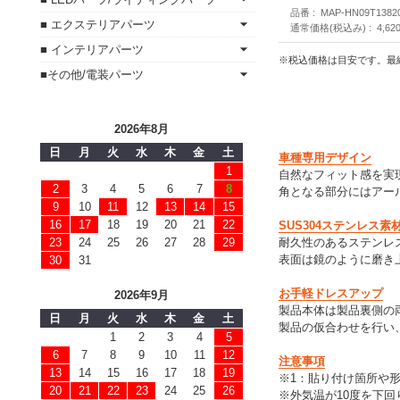
品番
MAP-HN09T1382
■ エクステリアパーツ
通常価格(税込み)
4,62
■ インテリアパーツ
※税込価格は目安です。最
■その他/電装パーツ
2026年8月
日
月
火
水
木
金
土
車種専用デザイン
1
自然なフィット感を実
2
3
4
5
6
7
8
角となる部分にはアール
9
10
11
12
13
14
15
16
17
18
19
20
21
22
SUS304ステンレス素
耐久性のあるステンレス
23
24
25
26
27
28
29
表面は鏡のように磨き
30
31
お手軽ドレスアップ
2026年9月
製品本体は製品裏側の
日
月
火
水
木
金
土
製品の仮合わせを行い
1
2
3
4
5
6
7
8
9
10
11
12
注意事項
13
14
15
16
17
18
19
※1：貼り付け箇所や
20
21
22
23
24
25
26
※外気温が10度を下