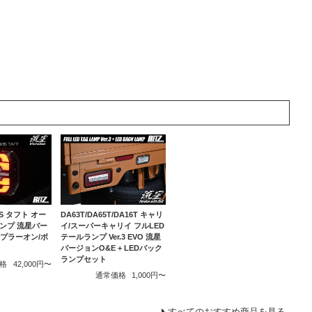
10S タフト オー
DA63T/DA65T/DA16T キャリ
ランプ 流星バー
イ/スーパーキャリイ フルLED
カプラーオン/ボ
テールランプ Ver.3 EVO 流星
バージョンO&E + LEDバック
ランプセット
格
42,000円〜
通常価格
1,000円〜
すべてのおすすめ商品を見る