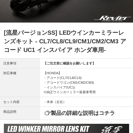
[流星バージョンSS] LEDウインカーミラーレ
ンズキット - CL7/CL8/CL9/CM1/CM2/CM3 ア
コード UC1 インスパイア ホンダ車用-
注意事項
【ご注文前に確認をお願いします】
対応車種
【HONDA】
・アコード(CL7/CL8/CL9)
・アコードワゴン(CM1/CM2/CM3)
・インスパイア(UC1)
※純正ウインカーミラー装着車専用
セット内容
・本体（左右）
商品説明
製品の詳細な説明はコチラ