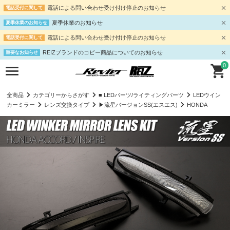
電話による問い合わせ受け付け停止のお知らせ
電話受付に関して
夏季休業のお知らせ
夏季休業のお知らせ
電話による問い合わせ受け付け停止のお知らせ
電話受付に関して
REIZブランドのコピー商品についてのお知らせ
重要なお知らせ
0
全商品
カテゴリーからさがす
■ LEDパーツ/ライティングパーツ
LEDウイン
カーミラー
レンズ交換タイプ
▶流星バージョンSS(エスエス)
HONDA