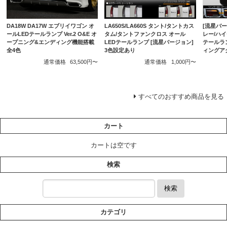
DA18W DA17W エブリイワゴン オ
[流星バージ
LA650S/LA660S タント/タントカス
ールLEDテールランプ Ver.2 O&E オ
レー/ハイ
タム/タントファンクロス オール
ープニング&エンディング機能搭載
テールラ
LEDテールランプ [流星バージョン]
全4色
ィングア
3色設定あり
通常価格
63,500円〜
通常価格
1,000円〜
すべてのおすすめ商品を見る
カート
カートは空です
検索
検索
カテゴリ