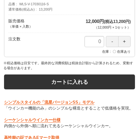
品番
WLS-V-17030116-S
通常価格(税込み)
13,200円
販売価格
12,000円
(税込13,200円)
（単価 × 入数）
（
12,000円
×
1
セット
）
注文数
在庫
〇 在庫あり
※税込価格は目安です。最終的な消費税額は税抜合計額から計算されるため、変動す
る場合があります。
カートに入れる
シンプルスタイルの「流星バージョンSS」モデル
「ウインカー機能のみ」のシンプルな構造とすることで低価格を実現。
シーケンシャルウインカー仕様
内側から外側へ順に流れて光るシーケンシャルウインカー。
高性能の証であるEマーク取得