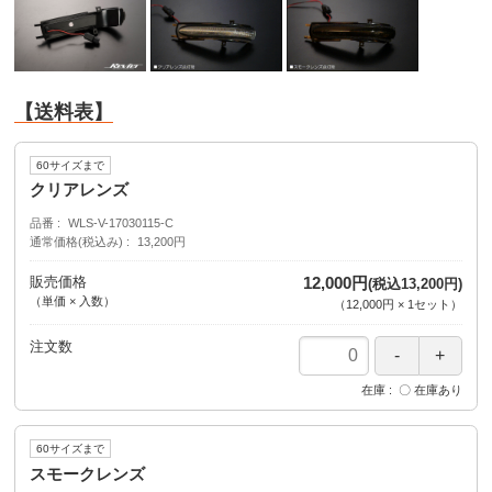
【送料表】
60サイズまで
クリアレンズ
品番
WLS-V-17030115-C
通常価格(税込み)
13,200円
販売価格
12,000円
(税込13,200円)
（単価 × 入数）
（
12,000円
×
1
セット
）
注文数
在庫
〇 在庫あり
60サイズまで
スモークレンズ