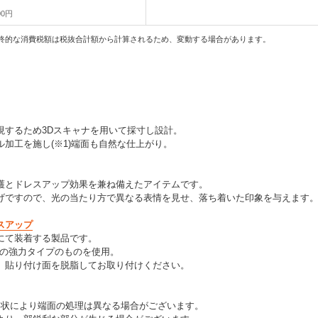
00円
終的な消費税額は税抜合計額から計算されるため、変動する場合があります。
現するため3Dスキャナを用いて採寸し設計。
加工を施し(※1)端面も自然な仕上がり。
護とドレスアップ効果を兼ね備えたアイテムです。
げですので、光の当たり方で異なる表情を見せ、落ち着いた印象を与えます
スアップ
にて装着する製品です。
製の強力タイプのものを使用。
、貼り付け面を脱脂してお取り付けください。
形状により端面の処理は異なる場合がございます。