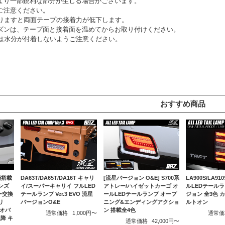
より一部鋭利な部分が生じる場合がございます。
ご注意ください。
回りますと両面テープの接着力が低下します。
ズンは、テープ面と接着面を温めてからお取り付けください。
間は水分が付着しないようご注意ください。
おすすめ商品
DA63T/DA65T/DA16T キャリ
[流星バージョン O&E] S700系
LA900S/LA9
能搭載
イ/スーパーキャリイ フルLED
アトレー/ハイゼットカーゴ オ
ルLEDテール
レンズ
テールランプ Ver.3 EVO 流星
ールLEDテールランプ オープ
ジョン 全3色 
ー交換
バージョンO&E
ニング&エンディングアクショ
ルトオン
リ
ン 搭載全4色
リオバ
通常価格
1,000円〜
通常価
以降 キ
通常価格
42,000円〜