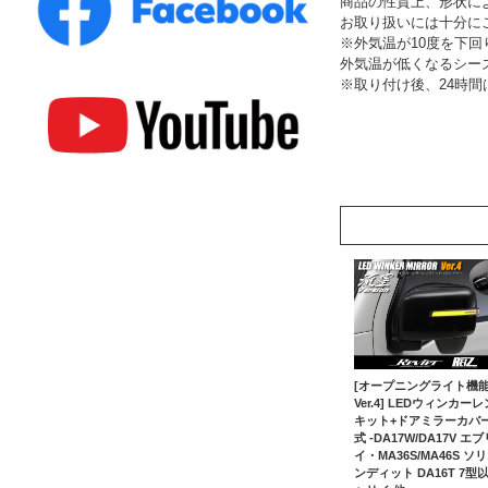
商品の性質上、形状に
お取り扱いには十分に
※外気温が10度を下
外気温が低くなるシー
※取り付け後、24時
[オープニングライト機
Ver.4] LEDウィンカー
キット+ドアミラーカバ
式 -DA17W/DA17V エブ
イ・MA36S/MA46S ソ
ンディット DA16T 7型