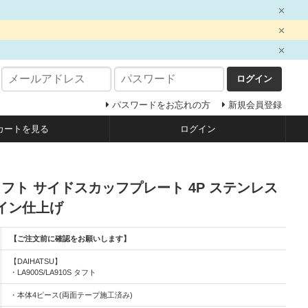
ログイン
パスワードをお忘れの方
新規会員登録
カートを見る
ログイン
0S タフト サイドスカッフプレート 4P ステンレス
イン仕上げ
【ご注文前に確認をお願いします】
【DAIHATSU】
・LA900S/LA910S タフト
・本体4ピース(両面テープ施工済み)