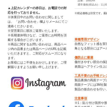
品番
SN6044
通常価格(税込み)
11,0
▲上記カレンダーの赤日は、お電話での対
応を行っておりません。
※税込価格は目安です。最
※休業日中のお問い合わせに関しまして
は、 「お問い合わせ」欄よりメールにてご
連絡くださいませ。
※翌営業日に順次ご返答いたします。
※長期連休明けなど、ご返答にお時間を頂
車種専用デザイン
戴する場合がございます。
自然なフィット感を実
※商品に関するお問い合わせは、商品ペー
角となる部分にはアール
ジ内の品番または商品ページのURLを記載
いただきますと、ご対応がスムーズになり
傷防止に最適
ます。
傷付きやすい部分の保
お客様にはご不便をおかけしますが、ご理
表面はヘアライン仕上
解賜りますようお願い申し上げます。
工具不要のお手軽ドレ
製品裏側の両面テープ
両面テープには3M社
製品の仮合わせを行い
注意事項
※1：貼り付け箇所や