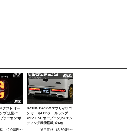
10S タフト オー
DA18W DA17W エブリイワゴ
ランプ 流星バー
ン オールLEDテールランプ
カプラーオン/ボ
Ver.2 O&E オープニング&エン
ディング機能搭載 全4色
格
42,000円〜
通常価格
63,500円〜