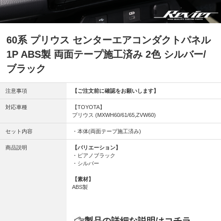
60系 プリウス センターエアコンダクトパネル
1P ABS製 両面テープ施工済み 2色 シルバー/
ブラック
注意事項
【ご注文前に確認をお願いします】
対応車種
【TOYOTA】
プリウス (MXWH60/61/65,ZVW60)
セット内容
・本体(両面テープ施工済み)
商品説明
【バリエーション】
・ピアノブラック
・シルバー
【素材】
ABS製
製品の詳細な説明はコチラ