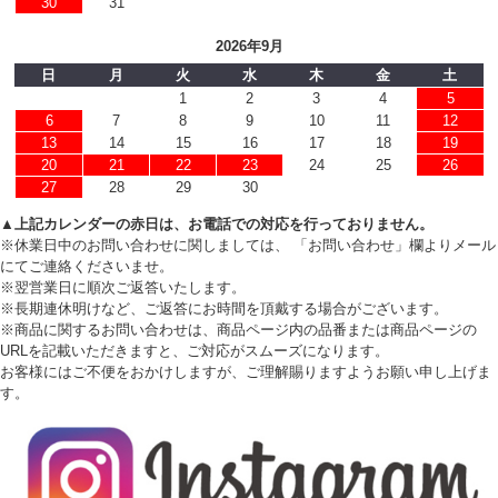
30
31
2026年9月
日
月
火
水
木
金
土
1
2
3
4
5
6
7
8
9
10
11
12
13
14
15
16
17
18
19
20
21
22
23
24
25
26
27
28
29
30
▲上記カレンダーの赤日は、お電話での対応を行っておりません。
※休業日中のお問い合わせに関しましては、 「お問い合わせ」欄よりメール
にてご連絡くださいませ。
※翌営業日に順次ご返答いたします。
※長期連休明けなど、ご返答にお時間を頂戴する場合がございます。
※商品に関するお問い合わせは、商品ページ内の品番または商品ページの
URLを記載いただきますと、ご対応がスムーズになります。
お客様にはご不便をおかけしますが、ご理解賜りますようお願い申し上げま
す。