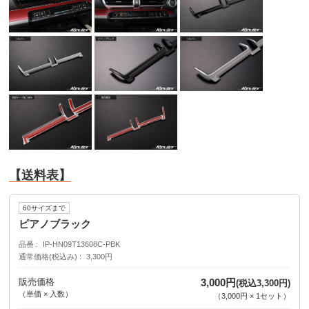
【送料表】
60サイズまで
ピアノブラック
品番
IP-HN09T13608C-PBK
通常価格(税込み)
3,300円
販売価格
3,000円
(税込3,300円)
（単価 × 入数）
（
3,000円
×
1
セット
）