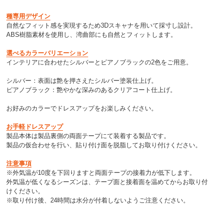
種専用デザイン
自然なフィット感を実現するため3Dスキャナを用いて採寸し設計。
ABS樹脂素材を使用し、湾曲部にも自然とフィットします。
選べるカラーバリエーション
インテリアに合わせたシルバーとピアノブラックの2色をご用意。
シルバー：表面は艶を押さえたシルバー塗装仕上げ。
ピアノブラック：艶やかな深みのあるクリアコート仕上げ。
お好みのカラーでドレスアップをお楽しみください。
お手軽ドレスアップ
製品本体は製品裏側の両面テープにて装着する製品です。
製品の仮合わせを行い、貼り付け面を脱脂してお取り付けください。
注意事項
※外気温が10度を下回りますと両面テープの接着力が低下します。
外気温が低くなるシーズンは、テープ面と接着面を温めてからお取り付
けください。
※取り付け後、24時間は水分が付着しないようご注意ください。