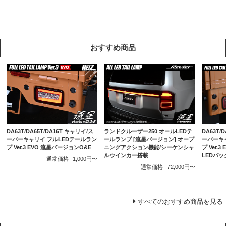
おすすめ商品
DA63T/DA65T/DA16T キャリイ/ス
ランドクルーザー250 オールLEDテ
DA63T/
ーパーキャリイ フルLEDテールラン
ールランプ [流星バージョン] オープ
ーパーキ
プ Ver.3 EVO 流星バージョンO&E
ニングアクション機能/シーケンシャ
プ Ver.
ルウインカー搭載
LEDバ
通常価格
1,000円〜
通常価格
72,000円〜
すべてのおすすめ商品を見る