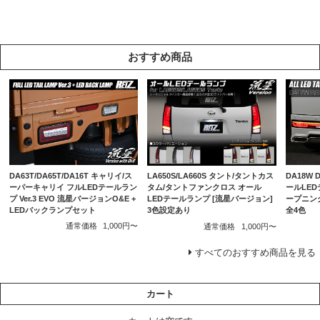
おすすめ商品
DA63T/DA65T/DA16T キャリイ/ス
DA18W
LA650S/LA660S タント/タントカス
ーパーキャリイ フルLEDテールラン
ールLEDテ
タム/タントファンクロス オール
プ Ver.3 EVO 流星バージョンO&E +
ープニン
LEDテールランプ [流星バージョン]
LEDバックランプセット
全4色
3色設定あり
通常価格
1,000円〜
通常価格
1,000円〜
すべてのおすすめ商品を見る
カート