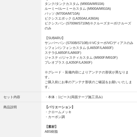
タンク/タンクカスタム (M900A/M910A)
ルーミー/ルーミーカスタム (M900A/M910A)
パッソ (M700A/M710A)
ピクシスエポック (LA350A/LA360A)
ピクシスバン (S700M/S710M)※クルーズターボ/クルーズ
のみ
【SUBARU】
サンバーバン (S700B/S710B)※VCターボ/VC/ディアスのみ
シフォン/シフォンカスタム (LA650F/LA660F)
ステラ(LA850F/LA860F)
ジャスティ/ジャスティカスタム (M900F/M910F)
プレオプラス (LA350F/LA360F)
※グレード・装備内容によりアンテナの形状が異なりま
す。
ご購入前にお車のアンテナ形状のご確認をお願いいたしま
す。
セット内容
・本体：1ピース(両面テープ施工済み)
商品説明
【バリエーション】
・クロームメッキ
・カーボン調
【素材】
ABS樹脂