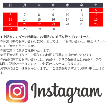
日
月
火
水
木
金
土
1
2
3
4
5
6
7
8
9
10
11
12
13
14
15
16
17
18
19
20
21
22
23
24
25
26
27
28
29
30
▲上記カレンダーの赤日は、お電話での対応を行っておりません。
※休業日中のお問い合わせに関しましては、 「お問い合わせ」欄よりメール
にてご連絡くださいませ。
※翌営業日に順次ご返答いたします。
※長期連休明けなど、ご返答にお時間を頂戴する場合がございます。
※商品に関するお問い合わせは、商品ページ内の品番または商品ページの
URLを記載いただきますと、ご対応がスムーズになります。
お客様にはご不便をおかけしますが、ご理解賜りますようお願い申し上げま
す。