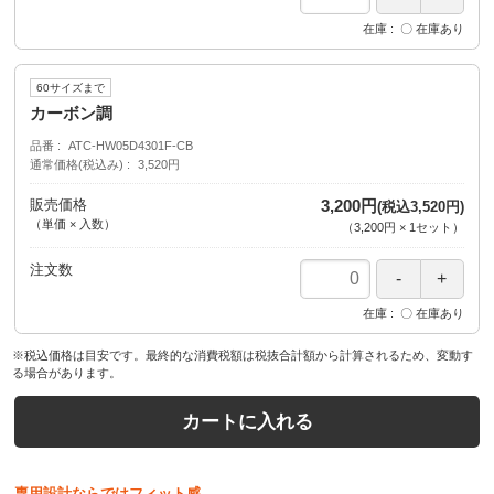
在庫
〇 在庫あり
60サイズまで
カーボン調
品番
ATC-HW05D4301F-CB
通常価格(税込み)
3,520円
販売価格
3,200円
(税込3,520円)
（単価 × 入数）
（
3,200円
×
1
セット
）
注文数
在庫
〇 在庫あり
※税込価格は目安です。最終的な消費税額は税抜合計額から計算されるため、変動す
る場合があります。
カートに入れる
専用設計ならではフィット感