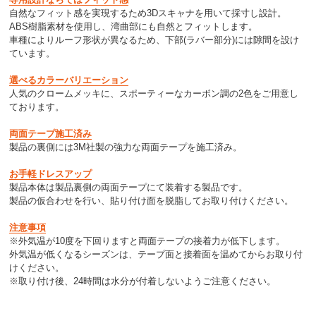
自然なフィット感を実現するため3Dスキャナを用いて採寸し設計。
ABS樹脂素材を使用し、湾曲部にも自然とフィットします。
車種によりルーフ形状が異なるため、下部(ラバー部分)には隙間を設け
ています。
選べるカラーバリエーション
人気のクロームメッキに、スポーティーなカーボン調の2色をご用意し
ております。
両面テープ施工済み
製品の裏側には3M社製の強力な両面テープを施工済み。
お手軽ドレスアップ
製品本体は製品裏側の両面テープにて装着する製品です。
製品の仮合わせを行い、貼り付け面を脱脂してお取り付けください。
注意事項
※外気温が10度を下回りますと両面テープの接着力が低下します。
外気温が低くなるシーズンは、テープ面と接着面を温めてからお取り付
けください。
※取り付け後、24時間は水分が付着しないようご注意ください。