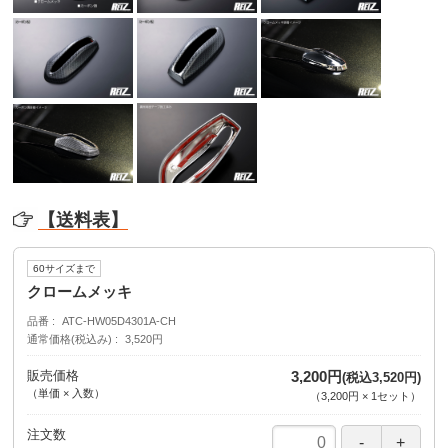
【送料表】
60サイズまで
クロームメッキ
品番
ATC-HW05D4301A-CH
通常価格(税込み)
3,520円
販売価格
3,200円
(税込3,520円)
（単価 × 入数）
（
3,200円
×
1
セット
）
注文数