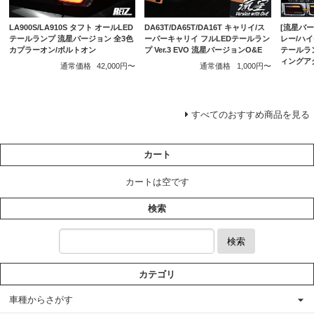
LA900S/LA910S タフト オールLED
DA63T/DA65T/DA16T キャリイ/ス
[流星バージ
テールランプ 流星バージョン 全3色
ーパーキャリイ フルLEDテールラン
レー/ハイ
カプラーオン/ボルトオン
プ Ver.3 EVO 流星バージョンO&E
テールラ
ィングア
通常価格
42,000円〜
通常価格
1,000円〜
すべてのおすすめ商品を見る
カート
カートは空です
検索
検索
カテゴリ
車種からさがす