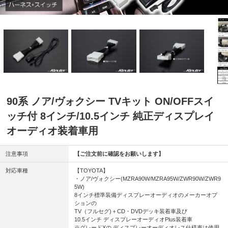
90系 ノア/ヴォクシー TVキット ON/OFFスイ
ッチ付 8インチ/10.5インチ 純正ディスプレイ
オーディオ装着車用
注意事項
【ご注文前に確認をお願いします】
対応車種
【TOYOTA】
・ノア/ヴォクシー(MZRA90W/MZRA95W/ZWR90W/ZWR9
5W)
8インチ標準装備ディスプレーオーディオのメーカーオプ
ションの
TV（フルセグ)＋CD・DVDデッキ装着車及び
10.5インチ ディスプレーオーディオPlus装着車
※グレードXの ディスプレーオーディオレス仕様車は使用