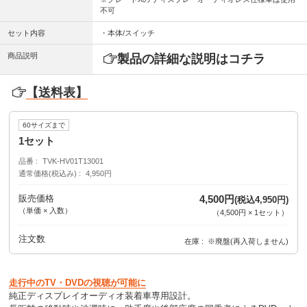
不可
セット内容
・本体/スイッチ
商品説明
製品の詳細な説明はコチラ
【送料表】
60サイズまで
1セット
品番
TVK-HV01T13001
通常価格(税込み)
4,950円
販売価格
4,500円
(税込4,950円)
（単価 × 入数）
（
4,500円
×
1
セット
）
注文数
在庫
※廃盤(再入荷しません)
走行中のTV・DVDの視聴が可能に
純正ディスプレイオーディオ装着車専用設計。