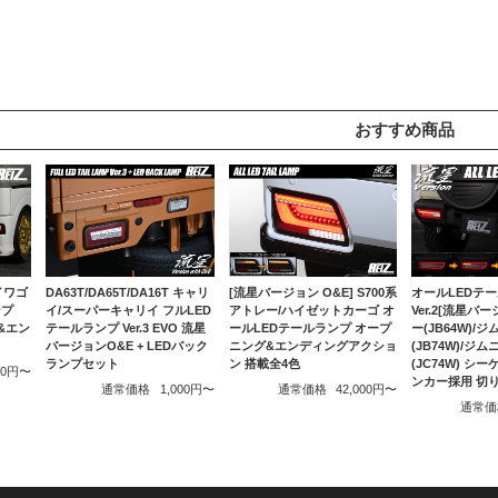
おすすめ商品
リイワゴ
DA63T/DA65T/DA16T キャリ
[流星バージョン O&E] S700系
オールLEDテ
ンプ
イ/スーパーキャリイ フルLED
アトレー/ハイゼットカーゴ オ
Ver.2[流星バ
グ&エン
テールランプ Ver.3 EVO 流星
ールLEDテールランプ オープ
ー(JB64W)/
バージョンO&E + LEDバック
ニング&エンディングアクショ
(JB74W)/ジ
ランプセット
ン 搭載全4色
(JC74W) シ
500円〜
ンカー採用 切
通常価格
1,000円〜
通常価格
42,000円〜
通常価