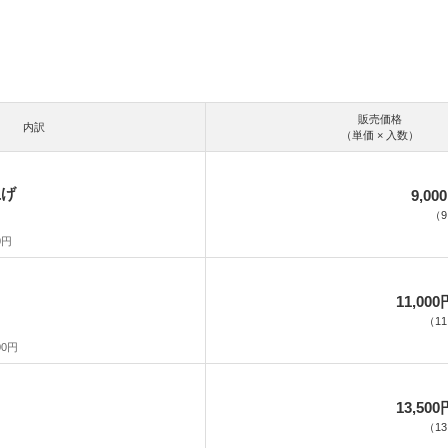
販売価格
内訳
（単価 × 入数）
上げ
9,00
（
9
0円
11,000
（
11
00円
13,500
（
13