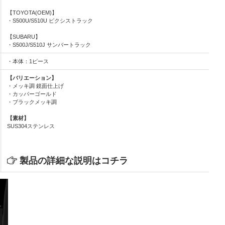
【TOYOTA(OEM)】
・S500U/S510U ピクシストラック
【SUBARU】
・S500J/S510J サンバートラック
・本体：1ピース
【バリエーション】
・メッキ調 鏡面仕上げ
・カッパーゴールド
・ブラックメッキ調
【素材】
SUS304ステンレス
製品の詳細な説明はコチラ