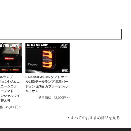
LA900S/LA910S タフト オー
ールランプ
ルLEDテールランプ 流星バー
ージョン] ジムニ
ジョン 全3色 カプラーオン/ボ
ジムニーシエラ
ルトオン
ムニーノマド
ーケンシャルウイ
通常価格
42,000円〜
り替え可
格
45,000円〜
すべてのおすすめ商品を見る