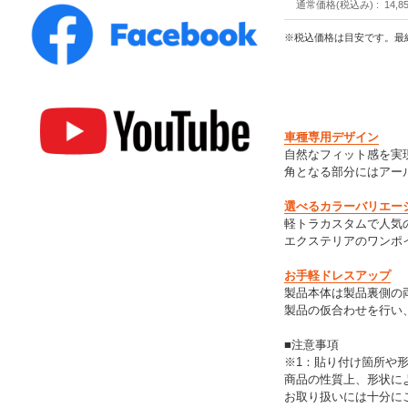
通常価格(税込み)
14,8
※税込価格は目安です。最
車種専用デザイン
自然なフィット感を実
角となる部分にはアール
選べるカラーバリエー
軽トラカスタムで人気
エクステリアのワンポ
お手軽ドレスアップ
製品本体は製品裏側の
製品の仮合わせを行い
■注意事項
※1：貼り付け箇所や
商品の性質上、形状に
お取り扱いには十分に