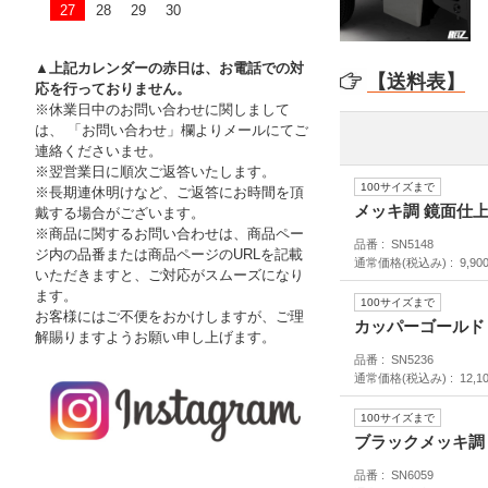
27
28
29
30
▲上記カレンダーの赤日は、お電話での対
【送料表】
応を行っておりません。
※休業日中のお問い合わせに関しまして
は、 「お問い合わせ」欄よりメールにてご
連絡くださいませ。
※翌営業日に順次ご返答いたします。
100サイズまで
※長期連休明けなど、ご返答にお時間を頂
メッキ調 鏡面仕
戴する場合がございます。
※商品に関するお問い合わせは、商品ペー
品番
SN5148
ジ内の品番または商品ページのURLを記載
通常価格(税込み)
9,90
いただきますと、ご対応がスムーズになり
ます。
100サイズまで
お客様にはご不便をおかけしますが、ご理
カッパーゴールド
解賜りますようお願い申し上げます。
品番
SN5236
通常価格(税込み)
12,1
100サイズまで
ブラックメッキ調
品番
SN6059