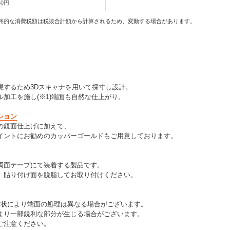
50円
終的な消費税額は税抜合計額から計算されるため、変動する場合があります。
現するため3Dスキャナを用いて採寸し設計。
加工を施し(※1)端面も自然な仕上がり。
ション
の鏡面仕上げに加えて、
イントにお勧めのカッパーゴールドもご用意しております。
両面テープにて装着する製品です。
、貼り付け面を脱脂してお取り付けください。
形状により端面の処理は異なる場合がございます。
より一部鋭利な部分が生じる場合がございます。
ご注意ください。