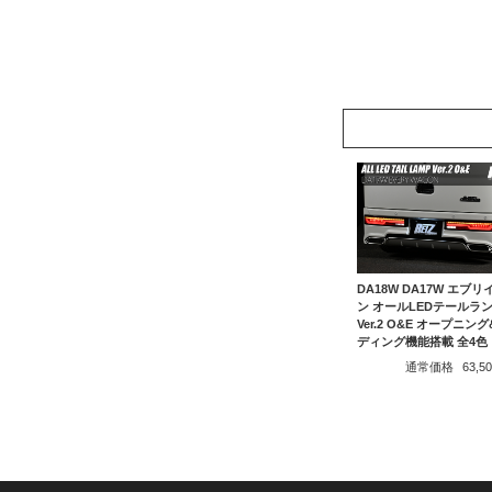
DA18W DA17W エブ
ン オールLEDテールラ
Ver.2 O&E オープニン
ディング機能搭載 全4色
通常価格
63,