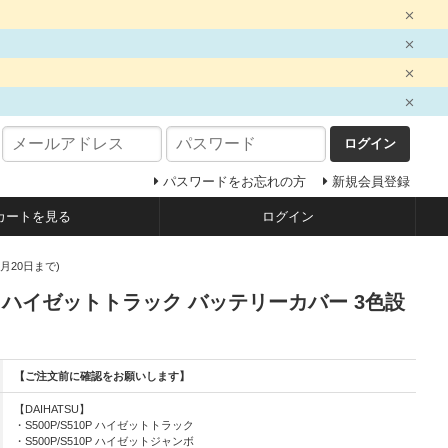
ログイン
パスワードをお忘れの方
新規会員登録
カートを見る
ログイン
2月20日まで)
 前期 ハイゼットトラック バッテリーカバー 3色設
【ご注文前に確認をお願いします】
【DAIHATSU】
・S500P/S510P ハイゼットトラック
・S500P/S510P ハイゼットジャンボ