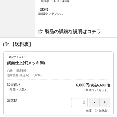
・鏡面仕上げ(メッキ調)
【素材】
SUS304ステンレス
製品の詳細な説明はコチラ
【送料表】
160サイズまで
鏡面仕上げ(メッキ調)
品番
SN5196
通常価格(税込み)
6,600円
販売価格
6,000円
(税込6,600円)
（単価 × 入数）
（
6,000円
×
1
セット
）
注文数
在庫
〇 在庫あり