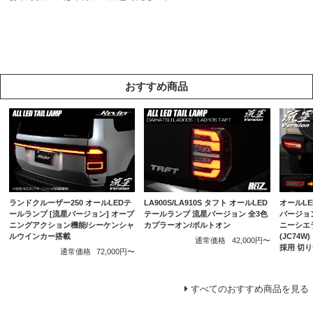
おすすめ商品
ランドクルーザー250 オールLEDテ
LA900S/LA910S タフト オールLED
オールLE
ールランプ [流星バージョン] オープ
テールランプ 流星バージョン 全3色
バージョン
ニングアクション機能/シーケンシャ
カプラーオン/ボルトオン
ニーシエラ
ルウインカー搭載
(JC74
通常価格
42,000円〜
採用 切
通常価格
72,000円〜
すべてのおすすめ商品を見る