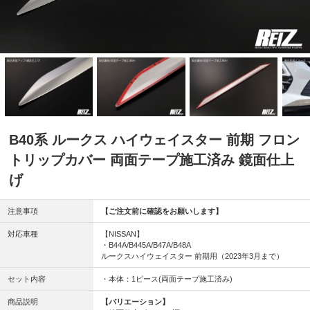
B40系 ルークス ハイウェイスター 前期 フロン
トリップカバー 両面テープ施工済み 鏡面仕上
げ
注意事項
【ご注文前に確認をお願いします】
対応車種
【NISSAN】
・B44A/B445A/B47A/B48A
ルークスハイウェイスター 前期用（2023年3月まで）
セット内容
・本体：1ピース(両面テープ施工済み)
商品説明
【バリエーション】