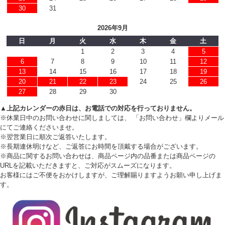
30
31
2026年9月
日
月
火
水
木
金
土
1
2
3
4
5
6
7
8
9
10
11
12
13
14
15
16
17
18
19
20
21
22
23
24
25
26
27
28
29
30
▲上記カレンダーの赤日は、お電話での対応を行っておりません。
※休業日中のお問い合わせに関しましては、 「お問い合わせ」欄よりメール
にてご連絡くださいませ。
※翌営業日に順次ご返答いたします。
※長期連休明けなど、ご返答にお時間を頂戴する場合がございます。
※商品に関するお問い合わせは、商品ページ内の品番または商品ページの
URLを記載いただきますと、ご対応がスムーズになります。
お客様にはご不便をおかけしますが、ご理解賜りますようお願い申し上げま
す。