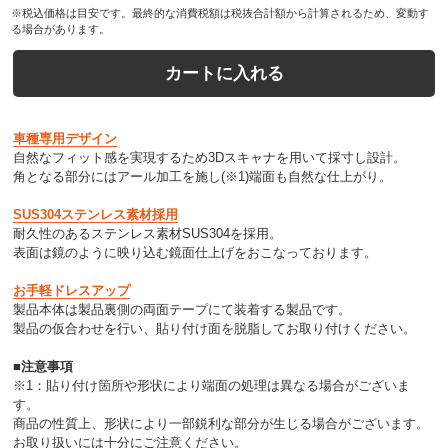
※税込価格は目安です。最終的な消費税額は税抜合計額から計算されるため、変動す
る場合があります。
カートに入れる
車種専用デザイン
自然なフィット感を実現するため3Dスキャナを用いて採寸し設計。
角となる部分にはアール加工を施し(※1)端面も自然な仕上がり。
SUS304ステンレス素材採用
耐久性のあるステンレス素材SUS304を採用。
表面は鏡のように映り込む鏡面仕上げをおこなっております。
お手軽ドレスアップ
製品本体は製品裏側の両面テープにて装着する製品です。
製品の仮合わせを行い、貼り付け面を脱脂してお取り付けください。
■注意事項
※1：貼り付け箇所や形状により端面の処理は異なる場合がございま
す。
商品の性質上、形状により一部鋭利な部分が生じる場合がございます。
お取り扱いには十分にご注意ください。