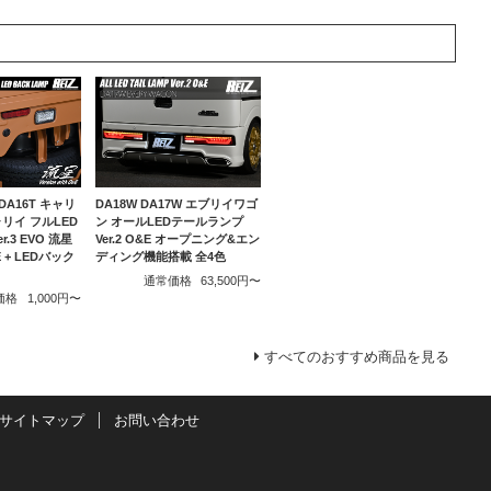
/DA16T キャリ
DA18W DA17W エブリイワゴ
リイ フルLED
ン オールLEDテールランプ
.3 EVO 流星
Ver.2 O&E オープニング&エン
+ LEDバック
ディング機能搭載 全4色
通常価格
63,500円〜
価格
1,000円〜
すべてのおすすめ商品を見る
サイトマップ
お問い合わせ