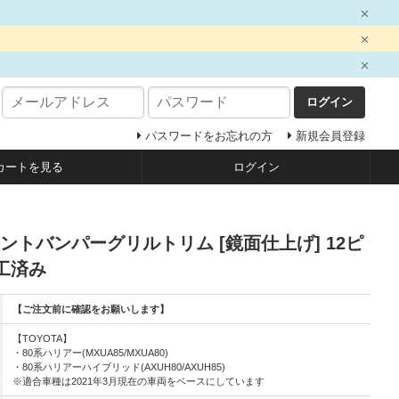
ログイン
パスワードをお忘れの方
新規会員登録
カートを見る
ログイン
ロントバンパーグリルトリム [鏡面仕上げ] 12ピ
工済み
【ご注文前に確認をお願いします】
【TOYOTA】
・80系ハリアー(MXUA85/MXUA80)
・80系ハリアーハイブリッド(AXUH80/AXUH85)
※適合車種は2021年3月現在の車両をベースにしています