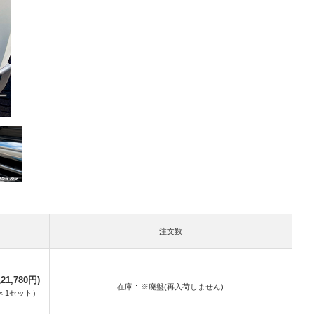
注文数
21,780円)
在庫
※廃盤(再入荷しません)
×
1
セット
）