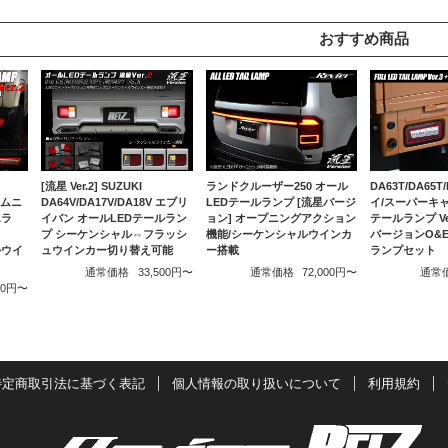
おすすめ商品
ランドクルーザー250 オール
DA63T/DA65T
[流星 Ver.2] SUZUKI
LEDテールランプ [流星バージ
イ/スーパーキャ
ジムニ
DA64V/DA17V/DA18V エブリ
ョン] オープニングアクション
テールランプ Ver
エラ
イバン オールLEDテールラン
機能/シーケンシャルウインカ
バージョンO&E 
ド
プ シーケンシャル⇔フラッシ
ー搭載
ランプセット
ルウイ
ュウインカー切り替え可能
通常価格
72,000円〜
通常
通常価格
33,500円〜
000円〜
特定商取引法に基づく表記
個人情報の取り扱いについて
利用規約