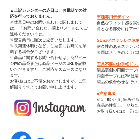
▲上記カレンダーの赤日は、お電話での対
応を行っておりません。
車種専用デザイン
※休業日中のお問い合わせに関しまして
自然なフィット感を実
は、 「お問い合わせ」欄よりメールにてご
角となる部分にはアール
連絡くださいませ。
※翌営業日に順次ご返答いたします。
SUS304ステンレス素
※長期連休明けなど、ご返答にお時間を頂
耐久性のあるステンレス
戴する場合がございます。
表面はメッキのように
※商品に関するお問い合わせは、商品ペー
ジ内の品番または商品ページのURLを記載
工具不要のお手軽ドレ
いただきますと、ご対応がスムーズになり
製品裏側の両面テープ
ます。
両面テープには3M社
お客様にはご不便をおかけしますが、ご理
製品の仮合わせを行い
解賜りますようお願い申し上げます。
■注意事項
※1：貼り付け箇所や
商品の性質上、形状に
お取り扱いには十分に