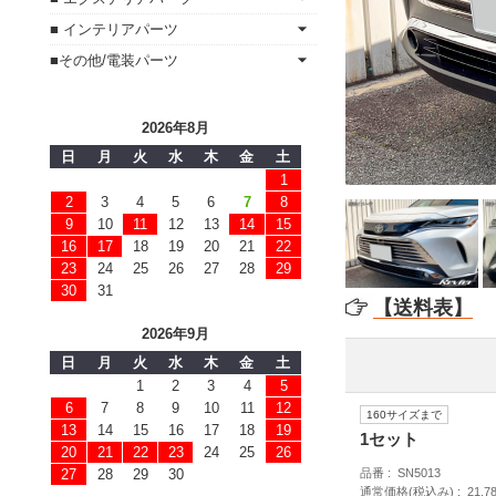
■ インテリアパーツ
■その他/電装パーツ
2026年8月
日
月
火
水
木
金
土
1
2
3
4
5
6
7
8
9
10
11
12
13
14
15
16
17
18
19
20
21
22
23
24
25
26
27
28
29
30
31
【送料表】
2026年9月
日
月
火
水
木
金
土
1
2
3
4
5
6
7
8
9
10
11
12
160サイズまで
13
14
15
16
17
18
19
1セット
20
21
22
23
24
25
26
品番
SN5013
27
28
29
30
通常価格(税込み)
21,7