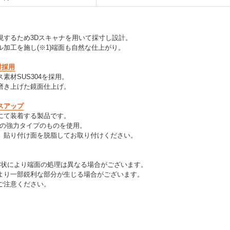
現するため3Dスキャナを用いて採寸し設計。
加工を施し(※1)端面も自然な仕上がり。
材採用
素材SUS304を採用。
磨き上げた鏡面仕上げ。
スアップ
にて装着する製品です。
製の強力タイプのものを使用。
、貼り付け面を脱脂してお取り付けください。
形状により端面の処理は異なる場合がございます。
より一部鋭利な部分が生じる場合がございます。
ご注意ください。