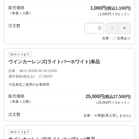
販売価格
1,000円
(税込1,100円)
（単価 × 入数）
（
1,000円
×
1
セット
）
注文数
在庫
〇 在庫あり
60サイズまで
ウインカーレンズ(ライトバーホワイト)単品
品番
WLS-J033A-W-V4-LENS
通常価格(税込み)
27,500円
※従来品ご使用のお客様用
販売価格
25,000円
(税込27,500円)
（単価 × 入数）
（
25,000円
×
1
セット
）
注文数
在庫
※廃盤(再入荷しません)
60サイズまで