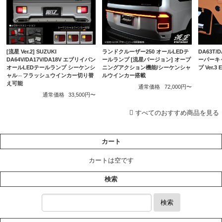
ランドクルーザー250 オールLEDテ
DA63T/
[流星 Ver.2] SUZUKI
ールランプ [流星バージョン] オープ
ーパーキ
DA64V/DA17V/DA18V エブリイバン
ニングアクション機能/シーケンシャ
プ Ver.
オールLEDテールランプ シーケンシ
ルウインカー搭載
ャル⇔フラッシュウインカー切り替
え可能
通常価格
72,000円〜
通常価格
33,500円〜
すべてのおすすめ商品を見る
カート
カートは空です
検索
検索