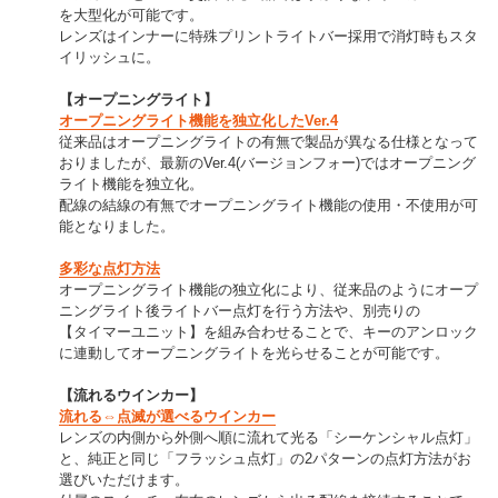
を大型化が可能です。
レンズはインナーに特殊プリントライトバー採用で消灯時もスタ
イリッシュに。
【オープニングライト】
オープニングライト機能を独立化したVer.4
従来品はオープニングライトの有無で製品が異なる仕様となって
おりましたが、最新のVer.4(バージョンフォー)ではオープニング
ライト機能を独立化。
配線の結線の有無でオープニングライト機能の使用・不使用が可
能となりました。
多彩な点灯方法
オープニングライト機能の独立化により、従来品のようにオープ
ニングライト後ライトバー点灯を行う方法や、別売りの
【タイマーユニット】を組み合わせることで、キーのアンロック
に連動してオープニングライトを光らせることが可能です。
【流れるウインカー】
流れる⇔点滅が選べるウインカー
レンズの内側から外側へ順に流れて光る「シーケンシャル点灯」
と、純正と同じ「フラッシュ点灯」の2パターンの点灯方法がお
選びいただけます。