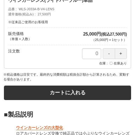
ウインカーレンズ(ライトバーブルー)単品
品番
WLS-J033A-B-V4-LENS
通常価格(税込み)
27,500円
※従来品ご使用のお客様用
販売価格
25,000円
(税込27,500円)
（単価 × 入数）
（
25,000円
×
1
セット
）
注文数
在庫
〇 在庫あり
※税込価格は目安です。最終的な消費税額は税抜合計額から計算されるため、変動す
る場合があります。
カートに入れる
■製品説明
ウインカーレンズの大型化
ロアカバーとレンズ交換で純正品では小ぶりなウインカーレンズ