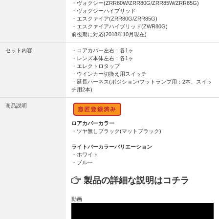
・ヴォクシー(ZRR80W/ZRR80G/ZRR85W/ZRR85G)
・ヴォクシーハイブリッド
・エスクァイア(ZRR80G/ZRR85G)
・エスクァイアハイブリッド(ZWR80G)
前後期に対応(2018年10月現在)
セット内容
・ロアカバー左右：各1ヶ
・レンズ本体左右：各1ヶ
・エレクトロタップ
・ウインカー切換え用スイッチ
・延長ハーネス(ポジション/フットランプ用：2本、スイッ
チ用2本)
商品説明
ロアカバーカラー
・ツヤ無しブラック(マットブラック)
ライトバーカラーバリエーション
・ホワイト
・ブルー
製品の詳細な説明はコチラ
動画