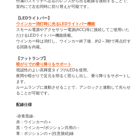
付属のスイッチへ左右のレンズから出る配線を接続することで、
室内にて左右同時に切り替えが可能です。
【LEDライトバー】
ウインカー消灯時に光るLEDライトバー機能
スモール電源やアクセサリー電源(ACC)等に接続してご使用いた
だけるLEDライトバー機能搭載。
ウインカー時は消灯し、ウインカー終了後、約2～3秒で再点灯す
る回路を内蔵。
【フットランプ】
暗がりでの乗り降りをサポート
視認性のよい高輝度タイプのLEDを使用。
夜間や暗がりで足元を明るく照らし出し、乗り降りをサポートし
ます。
ルームランプに連動させることで、アンロックと連動して光らせ
ることが可能です。
配線仕様
-赤青黒線-
赤：ウインカーの＋
黒：ウインカー/ポジション共用の－
青：ポジションの＋(任意接続)線