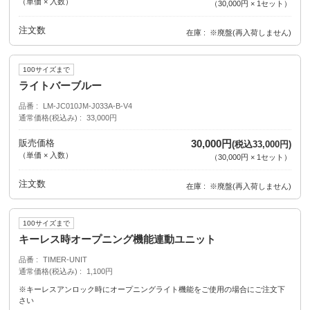
（単価 × 入数）
（
30,000円
×
1
セット
）
注文数
在庫
※廃盤(再入荷しません)
100サイズまで
ライトバーブルー
品番
LM-JC010JM-J033A-B-V4
通常価格(税込み)
33,000円
販売価格
30,000円
(税込33,000円)
（単価 × 入数）
（
30,000円
×
1
セット
）
注文数
在庫
※廃盤(再入荷しません)
100サイズまで
キーレス時オープニング機能連動ユニット
品番
TIMER-UNIT
通常価格(税込み)
1,100円
※キーレスアンロック時にオープニングライト機能をご使用の場合にご注文下
さい