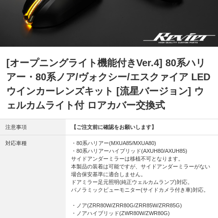
[オープニングライト機能付きVer.4] 80系ハリ
アー・80系ノア/ヴォクシー/エスクァイア LED
ウインカーレンズキット [流星バージョン] ウ
ェルカムライト付 ロアカバー交換式
注意事項
【ご注文前に確認をお願いします】
対応車種
・80系ハリアー(MXUA85/MXUA80)
・80系ハリアーハイブリッド(AXUH80/AXUH85)
サイドアンダーミラーは移植不可となります。
本製品の装着は可能ですが、サイドアンダーミラーがない
場合保安基準に適合しません。
ドアミラー足元照明(純正ウェルカムランプ)対応。
パノラミックビューモニター(サイドカメラ付き車)対応。
・ノア(ZRR80W/ZRR80G/ZRR85W/ZRR85G)
・ノアハイブリッド(ZWR80W/ZWR80G)