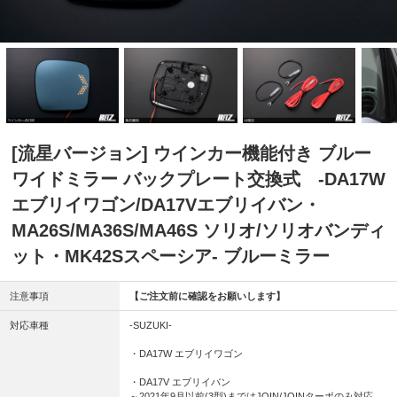
[流星バージョン] ウインカー機能付き ブルー
ワイドミラー バックプレート交換式 -DA17W
エブリイワゴン/DA17Vエブリイバン・
MA26S/MA36S/MA46S ソリオ/ソリオバンディ
ット・MK42Sスペーシア- ブルーミラー
注意事項
【ご注文前に確認をお願いします】
対応車種
-SUZUKI-
・DA17W エブリイワゴン
・DA17V エブリイバン
～2021年9月以前(3型)まではJOIN/JOINターボのみ対応