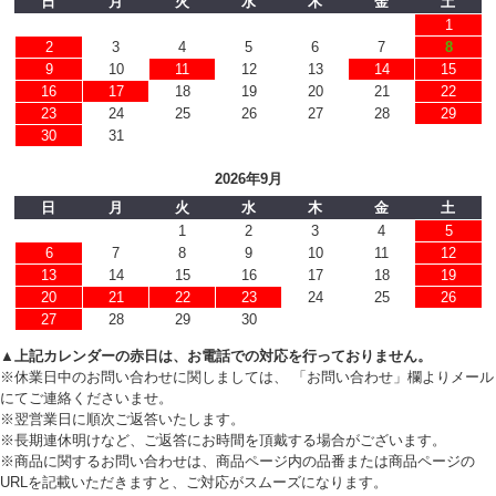
日
月
火
水
木
金
土
1
2
3
4
5
6
7
8
9
10
11
12
13
14
15
16
17
18
19
20
21
22
23
24
25
26
27
28
29
30
31
2026年9月
日
月
火
水
木
金
土
1
2
3
4
5
6
7
8
9
10
11
12
13
14
15
16
17
18
19
20
21
22
23
24
25
26
27
28
29
30
▲上記カレンダーの赤日は、お電話での対応を行っておりません。
※休業日中のお問い合わせに関しましては、 「お問い合わせ」欄よりメール
にてご連絡くださいませ。
※翌営業日に順次ご返答いたします。
※長期連休明けなど、ご返答にお時間を頂戴する場合がございます。
※商品に関するお問い合わせは、商品ページ内の品番または商品ページの
URLを記載いただきますと、ご対応がスムーズになります。