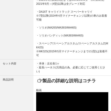
2021年9月～(4型)以降は全グレード対応
・DA16T キャリイトラック スーパーキャリイ
※7型以降(2024年4月マイナーチェンジ以降)の車のみ装着
可能
・ソリオ(MA26S/MA36S/MA46S)
・ソリオバンディット(MA36S/MA46S)
・スペーシア/スペーシアカスタム/スペーシアカスタムZ(M
K42S)
※MK32S(2015年5月マイナーチェンジまでの1型)は装着不
可
セット内容
・本体：左右各1ヶ
・延長ハーネス(汎用品の為、必要に応じてご使用くださ
い)
商品説明
製品の詳細な説明はコチラ
動画