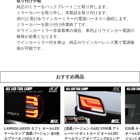
取り付け手順
純正のミラーをバックプレートごと取り外します。
ミラーカバーを取り外し、本製品を取り付けます。
赤(+)と黒(-)をウインカーミラーの電源ハーネスへ接続します。
ミラーカバーを取り付け作業終了です。
※ウインカーミラー非装着車の場合、車内よりウインカー電源の
確保が必要となります。
ウインカーミラー付き車は、純正のウインカーレンズ裏で電源確
保が可能です。
おすすめ商品
LA900S/LA910S タフト オールLED
[流星バージョン O&E] S700系 アト
E26系 
テールランプ 流星バージョン 全3色
レー/ハイゼットカーゴ オールLED
オールLE
カプラーオン/ボルトオン
テールランプ オープニング&エンデ
ジョン]