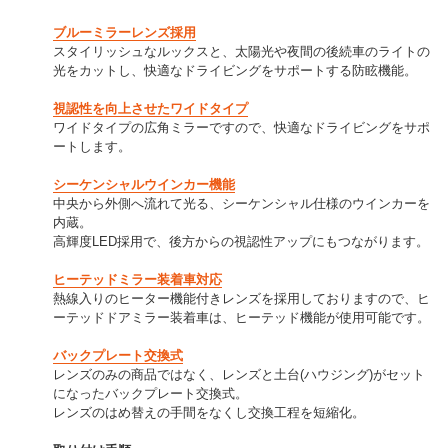
ブルーミラーレンズ採用
スタイリッシュなルックスと、太陽光や夜間の後続車のライトの
光をカットし、快適なドライビングをサポートする防眩機能。
視認性を向上させたワイドタイプ
ワイドタイプの広角ミラーですので、快適なドライビングをサポ
ートします。
シーケンシャルウインカー機能
中央から外側へ流れて光る、シーケンシャル仕様のウインカーを
内蔵。
高輝度LED採用で、後方からの視認性アップにもつながります。
ヒーテッドミラー装着車対応
熱線入りのヒーター機能付きレンズを採用しておりますので、ヒ
ーテッドドアミラー装着車は、ヒーテッド機能が使用可能です。
バックプレート交換式
レンズのみの商品ではなく、レンズと土台(ハウジング)がセット
になったバックプレート交換式。
レンズのはめ替えの手間をなくし交換工程を短縮化。