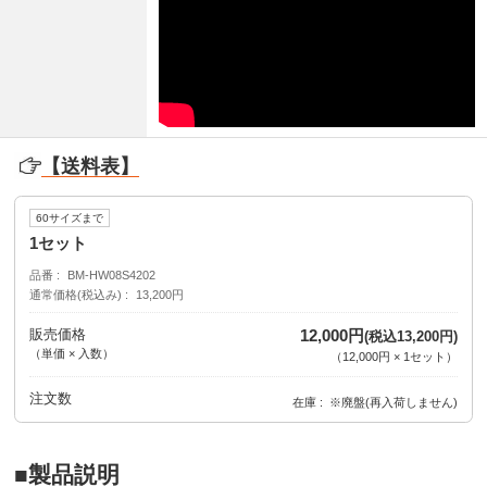
【送料表】
60サイズまで
1セット
品番
BM-HW08S4202
通常価格(税込み)
13,200円
販売価格
12,000円
(税込13,200円)
（単価 × 入数）
（
12,000円
×
1
セット
）
注文数
在庫
※廃盤(再入荷しません)
■製品説明