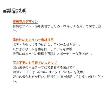
■製品説明
車種専用デザイン
自然なフィット感を実現するため3Dスキャナを用いて採寸し設
計。
柔軟性のあるラバー素材採用
ボディを傷つける心配がないラバー素材を採用。
爪によるひっかき傷を防止しボディを保護。
表面にはカーボン模様を再現しスポーティーな仕上がり。
工具不要のお手軽ドレスアップ
製品裏側の両面テープにて装着する製品です。
両面テープには3M社製の強力タイプのものを使用。
製品の仮合わせを行い、貼り付け面を脱脂してお取り付けくださ
い。