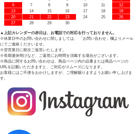
6
7
8
9
10
11
12
13
14
15
16
17
18
19
20
21
22
23
24
25
26
27
28
29
30
▲上記カレンダーの赤日は、お電話での対応を行っておりません。
※休業日中のお問い合わせに関しましては、 「お問い合わせ」欄よりメール
にてご連絡くださいませ。
※翌営業日に順次ご返答いたします。
※長期連休明けなど、ご返答にお時間を頂戴する場合がございます。
※商品に関するお問い合わせは、商品ページ内の品番または商品ページの
URLを記載いただきますと、ご対応がスムーズになります。
お客様にはご不便をおかけしますが、ご理解賜りますようお願い申し上げま
す。