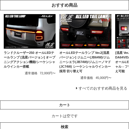
おすすめ商品
ランドクルーザー250 オールLEDテ
オールLEDテールランプ Ver.2[流星
[流星 Ver.
ールランプ [流星バージョン] オープ
バージョン] ジムニー(JB64W)/ジム
DA64V/
ニングアクション機能/シーケンシャ
ニーシエラ(JB74W)/ジムニーノマド
オールL
ルウインカー搭載
(JC74W) シーケンシャルウインカー
ャル⇔フ
採用 切り替え可
え可能
通常価格
72,000円〜
通常価格
45,000円〜
すべてのおすすめ商品を見る
カート
カートは空です
検索