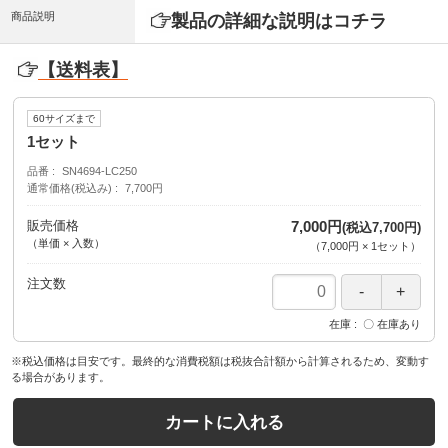
商品説明
製品の詳細な説明はコチラ
【送料表】
60サイズまで
1セット
品番
SN4694-LC250
通常価格(税込み)
7,700円
販売価格
7,000円
(税込7,700円)
（単価 × 入数）
（
7,000円
×
1
セット
）
注文数
在庫
〇 在庫あり
※税込価格は目安です。最終的な消費税額は税抜合計額から計算されるため、変動す
る場合があります。
カートに入れる