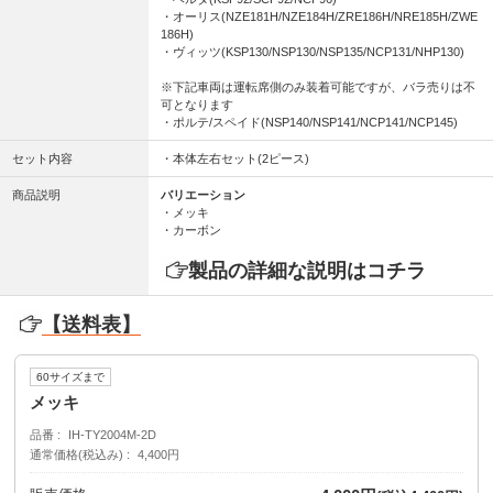
・オーリス(NZE181H/NZE184H/ZRE186H/NRE185H/ZWE
186H)
・ヴィッツ(KSP130/NSP130/NSP135/NCP131/NHP130)
※下記車両は運転席側のみ装着可能ですが、バラ売りは不
可となります
・ポルテ/スペイド(NSP140/NSP141/NCP141/NCP145)
セット内容
・本体左右セット(2ピース)
商品説明
バリエーション
・メッキ
・カーボン
製品の詳細な説明はコチラ
【送料表】
60サイズまで
メッキ
品番
IH-TY2004M-2D
通常価格(税込み)
4,400円