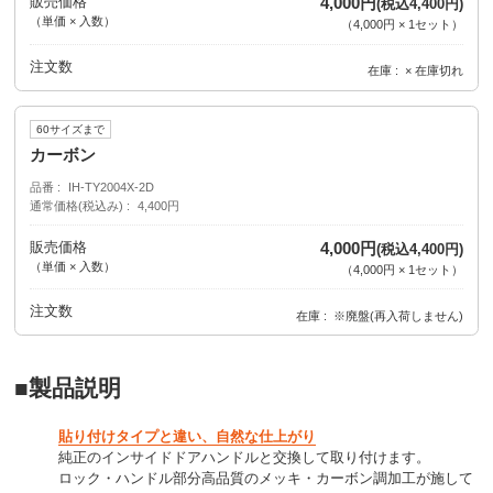
販売価格
4,000円
(税込4,400円)
（単価 × 入数）
（
4,000円
×
1
セット
）
注文数
在庫
× 在庫切れ
60サイズまで
カーボン
品番
IH-TY2004X-2D
通常価格(税込み)
4,400円
販売価格
4,000円
(税込4,400円)
（単価 × 入数）
（
4,000円
×
1
セット
）
注文数
在庫
※廃盤(再入荷しません)
■製品説明
貼り付けタイプと違い、自然な仕上がり
純正のインサイドドアハンドルと交換して取り付けます。
ロック・ハンドル部分高品質のメッキ・カーボン調加工が施して