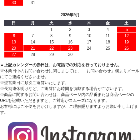
30
31
2026年9月
日
月
火
水
木
金
土
1
2
3
4
5
6
7
8
9
10
11
12
13
14
15
16
17
18
19
20
21
22
23
24
25
26
27
28
29
30
▲上記カレンダーの赤日は、お電話での対応を行っておりません。
※休業日中のお問い合わせに関しましては、 「お問い合わせ」欄よりメール
にてご連絡くださいませ。
※翌営業日に順次ご返答いたします。
※長期連休明けなど、ご返答にお時間を頂戴する場合がございます。
※商品に関するお問い合わせは、商品ページ内の品番または商品ページの
URLを記載いただきますと、ご対応がスムーズになります。
お客様にはご不便をおかけしますが、ご理解賜りますようお願い申し上げま
す。