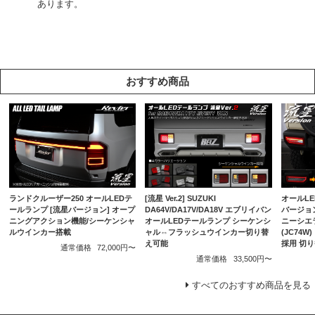
あります。
おすすめ商品
ランドクルーザー250 オールLEDテ
[流星 Ver.2] SUZUKI
オールLE
ールランプ [流星バージョン] オープ
DA64V/DA17V/DA18V エブリイバン
バージョン
ニングアクション機能/シーケンシャ
オールLEDテールランプ シーケンシ
ニーシエラ
ルウインカー搭載
ャル⇔フラッシュウインカー切り替
(JC74
え可能
採用 切
通常価格
72,000円〜
通常価格
33,500円〜
すべてのおすすめ商品を見る