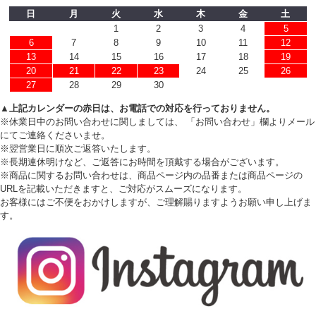
日
月
火
水
木
金
土
1
2
3
4
5
6
7
8
9
10
11
12
13
14
15
16
17
18
19
20
21
22
23
24
25
26
27
28
29
30
▲上記カレンダーの赤日は、お電話での対応を行っておりません。
※休業日中のお問い合わせに関しましては、 「お問い合わせ」欄よりメール
にてご連絡くださいませ。
※翌営業日に順次ご返答いたします。
※長期連休明けなど、ご返答にお時間を頂戴する場合がございます。
※商品に関するお問い合わせは、商品ページ内の品番または商品ページの
URLを記載いただきますと、ご対応がスムーズになります。
お客様にはご不便をおかけしますが、ご理解賜りますようお願い申し上げま
す。