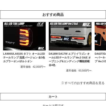
おすすめ商品
LA900S/LA910S タフト オールLED
DA18W DA17W エブリイワゴン オ
DA63T/
テールランプ 流星バージョン 全3色
ールLEDテールランプ Ver.2 O&E オ
ーパーキ
カプラーオン/ボルトオン
ープニング&エンディング機能搭載
プ Ver.
全4色
通常価格
42,000円〜
通常価格
63,500円〜
すべてのおすすめ商品を見る
カート
カートは空です