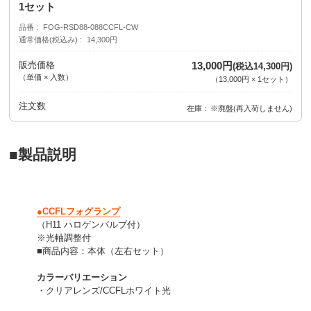
1セット
品番
FOG-RSD88-088CCFL-CW
通常価格(税込み)
14,300円
販売価格
13,000円
(税込14,300円)
（単価 × 入数）
（
13,000円
×
1
セット
）
注文数
在庫
※廃盤(再入荷しません)
■製品説明
●CCFLフォグランプ
（H11 ハロゲンバルブ付）
※光軸調整付
■商品内容：本体（左右セット）
カラーバリエーション
・クリアレンズ/CCFLホワイト光