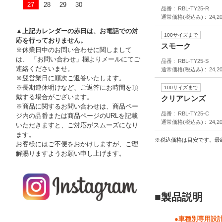
27
28
29
30
品番
RBL-TY25-R
通常価格(税込み)
24,2
▲上記カレンダーの赤日は、お電話での対
100サイズまで
応を行っておりません。
スモーク
※休業日中のお問い合わせに関しまして
は、 「お問い合わせ」欄よりメールにてご
品番
RBL-TY25-S
連絡くださいませ。
通常価格(税込み)
24,2
※翌営業日に順次ご返答いたします。
※長期連休明けなど、ご返答にお時間を頂
100サイズまで
戴する場合がございます。
クリアレンズ
※商品に関するお問い合わせは、商品ペー
品番
RBL-TY25-C
ジ内の品番または商品ページのURLを記載
通常価格(税込み)
24,2
いただきますと、ご対応がスムーズになり
ます。
※税込価格は目安です。最
お客様にはご不便をおかけしますが、ご理
解賜りますようお願い申し上げます。
■製品説明
●車種別専用設