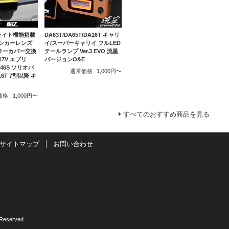
DA63T/DA65T/DA16T キャリ
ライト機能搭載
イ/スーパーキャリイ フルLED
Dウィンカーレンズ
テールランプ Ver.3 EVO 流星
ラーカバー交換
バージョンO&E
A17V エブリ
A46S ソリオバ
通常価格
1,000円〜
6T 7型以降 キ
価格
1,000円〜
すべてのおすすめ商品を見る
サイトマップ
お問い合わせ
Reserved.