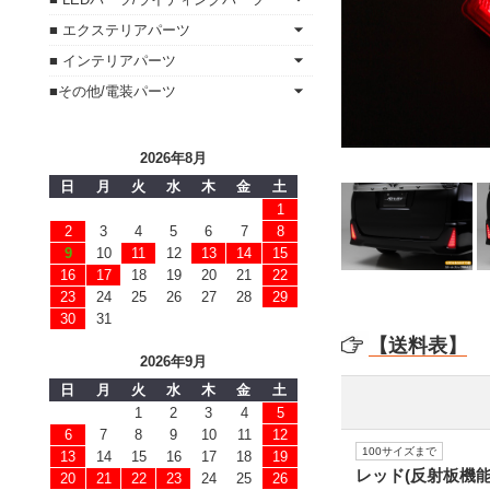
■ エクステリアパーツ
■ インテリアパーツ
■その他/電装パーツ
2026年8月
日
月
火
水
木
金
土
1
2
3
4
5
6
7
8
9
10
11
12
13
14
15
16
17
18
19
20
21
22
23
24
25
26
27
28
29
30
31
【送料表】
2026年9月
日
月
火
水
木
金
土
1
2
3
4
5
6
7
8
9
10
11
12
100サイズまで
13
14
15
16
17
18
19
レッド(反射板機能
20
21
22
23
24
25
26