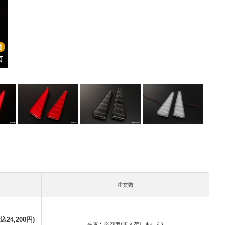
注文数
込24,200円)
在庫
※廃盤(再入荷しません)