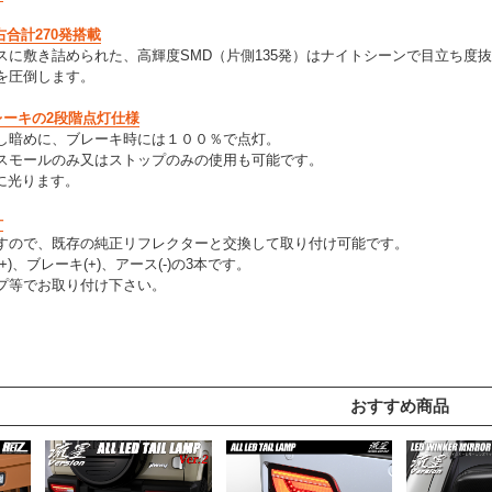
右合計270発搭載
スに敷き詰められた、高輝度SMD（片側135発）はナイトシーンで目立ち度
を圧倒します。
レーキの2段階点灯仕様
し暗めに、ブレーキ時には１００％で点灯。
スモールのみ又はストップのみの使用も可能です。
に光ります。
計
すので、既存の純正リフレクターと交換して取り付け可能です。
)、ブレーキ(+)、アース(-)の3本です。
プ等でお取り付け下さい。
おすすめ商品