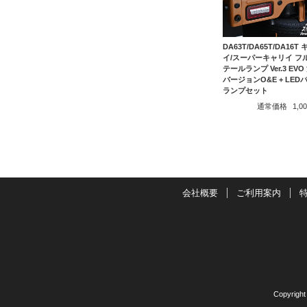
DA63T/DA65T/DA16T
イ/スーパーキャリイ フル
テールランプ Ver.3 EVO
バージョンO&E + LED
ランプセット
通常価格
1,
会社概要
ご利用案内
Copyrigh