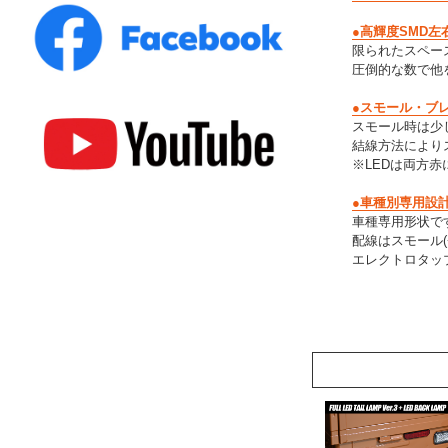
●高輝度SMD左
限られたスペー
圧倒的な数で他
●スモール・ブ
スモール時は少
結線方法により
※LEDは両方赤
●車種別専用設
車種専用形状で
配線はスモール(+
エレクトロタッ