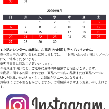
30
31
2026年9月
日
月
火
水
木
金
土
1
2
3
4
5
6
7
8
9
10
11
12
13
14
15
16
17
18
19
20
21
22
23
24
25
26
27
28
29
30
▲上記カレンダーの赤日は、お電話での対応を行っておりません。
※休業日中のお問い合わせに関しましては、 「お問い合わせ」欄よりメール
にてご連絡くださいませ。
※翌営業日に順次ご返答いたします。
※長期連休明けなど、ご返答にお時間を頂戴する場合がございます。
※商品に関するお問い合わせは、商品ページ内の品番または商品ページの
URLを記載いただきますと、ご対応がスムーズになります。
お客様にはご不便をおかけしますが、ご理解賜りますようお願い申し上げま
す。