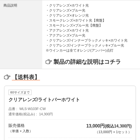
商品説明
・クリアレンズ×ホワイト光
・クリアレンズ×ブルー光
・クリアレンズ×オレンジ光
・スモークレンズ×ホワイト光【廃盤】
・スモークレンズ×ブルー光【廃盤】
・アクアレンズ×ホワイト光
・アクアレンズ×ブルー光
・クリアレンズ/インナーブラックメッキ×ホワイト光
・クリアレンズ/インナーブラックメッキ×ブルー光
※ウインカーは全てオレンジ(アンバー)点灯
製品の詳細な説明はコチラ
【送料表】
60サイズまで
クリアレンズ/ライトバーホワイト
品番
WLS-W103F-CW
通常価格(税込み)
14,300円
販売価格
13,000円
(税込14,300円)
（単価 × 入数）
（
13,000円
×
1
セット
）