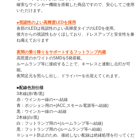
確実なウインカー機能を搭載した商品ですので、安心してご使用
いただけます。
●視認性のよい高輝度LEDを採用
各部のLEDは視認性のよい高輝度タイプのLEDを使用。
後方からの視認性もかくほしており、ドレスアップと安全性を兼
ね備えております
夜間の乗り降りをサポートするフットランプ内蔵
高照度のホワイトのSMDを5発搭載。
ルームランプ等に接続することで、キーレスと連動し点灯が可
能。
夜間足元を照らし出し、ドライバーを出迎えてくれます。
■配線色別仕様
3本線(赤/青/黒)
赤：ウインカー線の+へ結線
青：ポジション用の+(ACC,スモール電源等へ結線)
黒：ウインカー線の-へ結線
2本線(白/黒)
白：フットランプ用の+(ルームランプ等へ結線)
黒：フットランプ用の-(ルームランプ等へ結線)
※ショート防止のため、接続しない配線は絶縁処理を行ってくだ