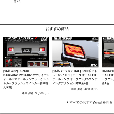
さい。
おすすめ商品
[流星バージョン O&E] S700系 アト
DA18W
[流星 Ver.2] SUZUKI
レー/ハイゼットカーゴ オールLED
ールLEDテ
DA64V/DA17V/DA18V エブリイバン
テールランプ オープニング&エンデ
ープニン
オールLEDテールランプ シーケンシ
ィングアクション 搭載全4色
全4色
ャル⇔フラッシュウインカー切り替
え可能
通常価格
42,000円〜
通常価格
33,500円〜
すべてのおすすめ商品を見る