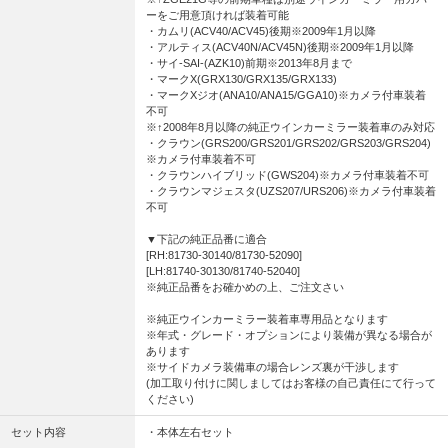
ーをご用意頂ければ装着可能
・カムリ(ACV40/ACV45)後期※2009年1月以降
・アルティス(ACV40N/ACV45N)後期※2009年1月以降
・サイ-SAI-(AZK10)前期※2013年8月まで
・マークX(GRX130/GRX135/GRX133)
・マークXジオ(ANA10/ANA15/GGA10)※カメラ付車装着
不可
※↑2008年8月以降の純正ウインカーミラー装着車のみ対応
・クラウン(GRS200/GRS201/GRS202/GRS203/GRS204)
※カメラ付車装着不可
・クラウンハイブリッド(GWS204)※カメラ付車装着不可
・クラウンマジェスタ(UZS207/URS206)※カメラ付車装着
不可
▼下記の純正品番に適合
[RH:81730-30140/81730-52090]
[LH:81740-30130/81740-52040]
※純正品番をお確かめの上、ご注文さい
※純正ウインカーミラー装着車専用品となります
※年式・グレード・オプションにより装備が異なる場合が
あります
※サイドカメラ装備車の場合レンズ裏が干渉します
(加工取り付けに関しましてはお客様の自己責任にて行って
ください)
セット内容
・本体左右セット