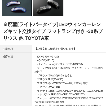
※廃盤[ライトバータイプ]LEDウィンカーレン
ズキット交換タイプ フットランプ付き -30系プ
リウス 他 TOYOTA車
注意事項
【ご注文前に確認をお願いします】
対応車種
・iQ(KGJ10/NGK10)
・eQ EV(KPJ10)
・パッソ＋Hana(KGC30/KGC35/NGC30)
・ブーン(M600S/M610S)※純正ウインカーミラー装着車の
み対応
・プリウス(ZVW30)※G'sも含む
・プリウスPHV(ZVW35)
・プリウスα(ZVW40W/ZVW41W)※G'sも含む
・メビウス(ZVW41N)
・ラクティス(NSP120/NCP120/NSP122/NCP122/NCP125)
・トレジア(NSP120X/NCP120X/NCP125X)
・ウィッシュ(ZGE20G/ZGE20W/ZGE25G/ZGE25W/ZGE2
2W)後期※2012年4月以降
※↑ZGE21G等の前期車種は別途ウインカーミラー用カバ