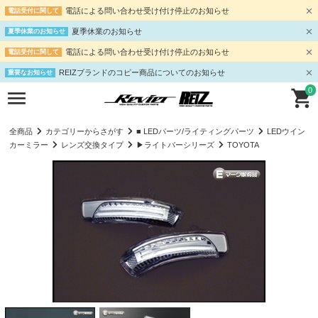
電話による問い合わせ受け付け停止のお知らせ
電話受付に関して
夏季休業のお知らせ
夏季休業のお知らせ
電話による問い合わせ受け付け停止のお知らせ
電話受付に関して
REIZブランドのコピー商品についてのお知らせ
重要なお知らせ
0
全商品
カテゴリーからさがす
■ LEDパーツ/ライティングパーツ
LEDウイン
カーミラー
レンズ交換タイプ
▶ライトバーシリーズ
TOYOTA