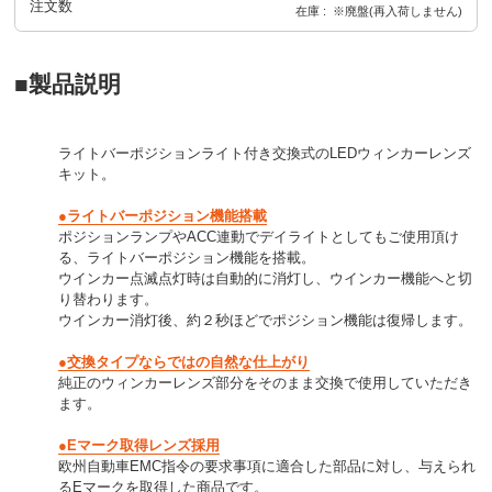
注文数
在庫
※廃盤(再入荷しません)
■製品説明
ライトバーポジションライト付き交換式のLEDウィンカーレンズ
キット。
●ライトバーポジション機能搭載
ポジションランプやACC連動でデイライトとしてもご使用頂け
る、ライトバーポジション機能を搭載。
ウインカー点滅点灯時は自動的に消灯し、ウインカー機能へと切
り替わります。
ウインカー消灯後、約２秒ほどでポジション機能は復帰します。
●交換タイプならではの自然な仕上がり
純正のウィンカーレンズ部分をそのまま交換で使用していただき
ます。
●Eマーク取得レンズ採用
欧州自動車EMC指令の要求事項に適合した部品に対し、与えられ
るEマークを取得した商品です。