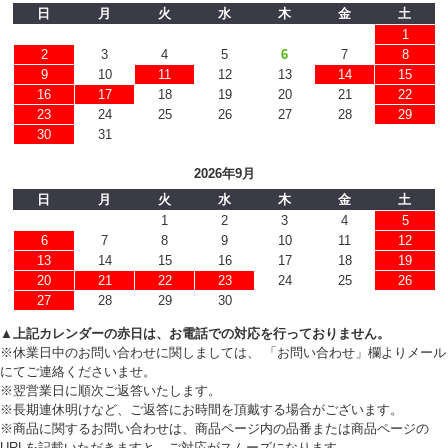
日
月
火
水
木
金
土
1
2
3
4
5
6
7
8
9
10
11
12
13
14
15
16
17
18
19
20
21
22
23
24
25
26
27
28
29
30
31
2026年9月
日
月
火
水
木
金
土
1
2
3
4
5
6
7
8
9
10
11
12
13
14
15
16
17
18
19
20
21
22
23
24
25
26
27
28
29
30
▲上記カレンダーの赤日は、お電話での対応を行っておりません。
※休業日中のお問い合わせに関しましては、 「お問い合わせ」欄よりメール
にてご連絡くださいませ。
※翌営業日に順次ご返答いたします。
※長期連休明けなど、ご返答にお時間を頂戴する場合がございます。
※商品に関するお問い合わせは、商品ページ内の品番または商品ページの
URLを記載いただきますと、ご対応がスムーズになります。