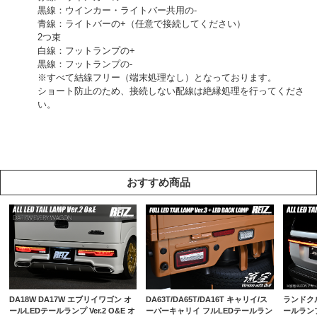
黒線：ウインカー・ライトバー共用の-
青線：ライトバーの+（任意で接続してください）
2つ束
白線：フットランプの+
黒線：フットランプの-
※すべて結線フリー（端末処理なし）となっております。
ショート防止のため、接続しない配線は絶縁処理を行ってくださ
い。
おすすめ商品
DA18W DA17W エブリイワゴン オ
DA63T/DA65T/DA16T キャリイ/ス
ランドクル
ールLEDテールランプ Ver.2 O&E オ
ーパーキャリイ フルLEDテールラン
ールランプ