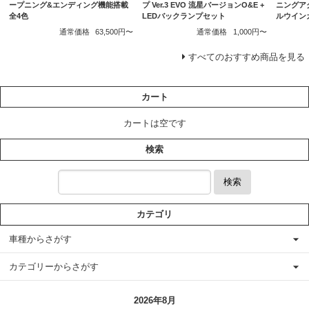
ープニング&エンディング機能搭載
プ Ver.3 EVO 流星バージョンO&E +
ニングア
全4色
LEDバックランプセット
ルウイン
通常価格
63,500円〜
通常価格
1,000円〜
すべてのおすすめ商品を見る
カート
カートは空です
検索
検索
カテゴリ
車種からさがす
カテゴリーからさがす
2026年8月