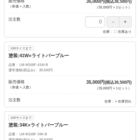
販売価格
35,000円
(税込38,500円)
（単価 × 入数）
（
35,000円
×
1
セット
）
注文数
在庫
〇 在庫あり
100サイズまで
塗装:41W×ライトバーブルー
品番
LM-W168F-41W-B
通常価格(税込み)
38,500円
販売価格
35,000円
(税込38,500円)
（単価 × 入数）
（
35,000円
×
1
セット
）
注文数
在庫
× 在庫切れ
100サイズまで
塗装:34K×ライトバーブルー
品番
LM-W168F-34K-B
通常価格(税込み)
38,500円