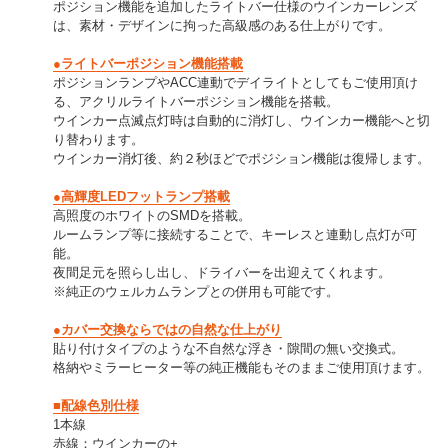
ポジション機能を追加したライトバー仕様のウインカーレンズ
は、素材・デザインに拘った高級感のある仕上がりです。
●ライトバーポジション機能搭載
ポジションランプやACC連動でデイライトとしてもご使用頂け
る、アクリルライトバーポジション機能を搭載。
ウインカー点滅点灯時は自動的に消灯し、ウインカー機能へと切
り替わります。
ウインカー消灯後、約２秒ほどでポジション機能は復帰します。
●高輝度LEDフットランプ搭載
高照度のホワイトのSMDを搭載。
ルームランプ等に接続することで、キーレスと連動し点灯が可
能。
夜間足元を照らし出し、ドライバーを出迎えてくれます。
※純正のウェルカムランプとの併用も可能です。
●カバー交換ならではの自然な仕上がり
貼り付けタイプのような不自然な浮き・隙間の無い交換式。
格納やミラーヒーター等の純正機能もそのままご使用頂けます。
■配線色別仕様
1本線
赤線：ウインカーの+