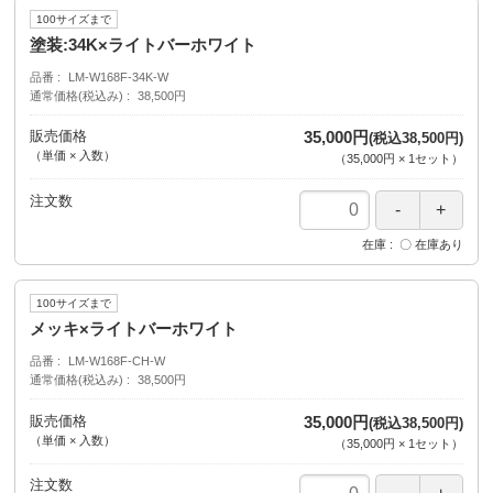
100サイズまで
塗装:34K×ライトバーホワイト
品番
LM-W168F-34K-W
通常価格(税込み)
38,500円
販売価格
35,000円
(税込38,500円)
（単価 × 入数）
（
35,000円
×
1
セット
）
注文数
在庫
〇 在庫あり
100サイズまで
メッキ×ライトバーホワイト
品番
LM-W168F-CH-W
通常価格(税込み)
38,500円
販売価格
35,000円
(税込38,500円)
（単価 × 入数）
（
35,000円
×
1
セット
）
注文数