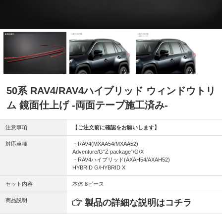
50系 RAV4/RAV4ハイブリッド ウィンドウトリ
ム 鏡面仕上げ -両面テープ施工済み-
注意事項
【ご注文前に確認をお願いします】
対応車種
・RAV4(MXAA54/MXAA52)
Adventure/G“Z package”/G/X
・RAV4ハイブリッド(AXAH54/AXAH52)
HYBRID G/HYBRID X
セット内容
本体:8ピース
商品説明
製品の詳細な説明はコチラ