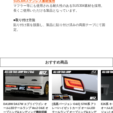
SUS304ステンレス素材採用
マフラー等にも使用される耐久性のあるSUS304素材を採用。
長くご使用いただける製品となっています。
■取り付け方法
貼り付け面を脱脂し、製品に貼り付け済みの両面テープにて固
定。
おすすめ商品
DA18W DA17W エブリイワゴン オ
[流星バージョン O&E] S700系 アト
E26系 
ールLEDテールランプ Ver.2 O&E オ
レー/ハイゼットカーゴ オールLED
オールLE
ープニング&エンディング機能搭載
テールランプ オープニング&エンデ
ジョン]