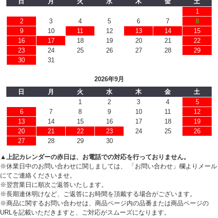
日
月
火
水
木
金
土
1
2
3
4
5
6
7
8
9
10
11
12
13
14
15
16
17
18
19
20
21
22
23
24
25
26
27
28
29
30
31
2026年9月
日
月
火
水
木
金
土
1
2
3
4
5
6
7
8
9
10
11
12
13
14
15
16
17
18
19
20
21
22
23
24
25
26
27
28
29
30
▲上記カレンダーの赤日は、お電話での対応を行っておりません。
※休業日中のお問い合わせに関しましては、 「お問い合わせ」欄よりメール
にてご連絡くださいませ。
※翌営業日に順次ご返答いたします。
※長期連休明けなど、ご返答にお時間を頂戴する場合がございます。
※商品に関するお問い合わせは、商品ページ内の品番または商品ページの
URLを記載いただきますと、ご対応がスムーズになります。